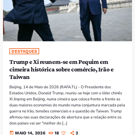
PROGRAMAS
VIDEOS
EVENTOS
DESTAQUES
CONTACTOS
Trump e Xi reunem-se em Pequim em
cimeira histórica sobre comércio, Irão e
PORTUGUÊS
keyboard_arrow_down
Taiwan
TÉTUM
Beijing, 14 de Maio de 2026 (RAFA.TL) - O Presidente dos
PORTUGUÊS
Estados Unidos, Donald Trump, reuniu-se hoje com o líder chinês
PRÓXIMOS PROGRAMAS
Xi Jinping em Beijing, numa cimeira que coloca frente a frente as
duas maiores economias do mundo numa conjuntura marcada pela
Bom dia RAFA
guerra no Irão, tensões comerciais e a questão de Taiwan. Trump
7:00 AM - 10:00 AM
afirmou nas suas declarações de abertura que a relação entre os
dois países vai ser "melhor do […]
today
MAIO 14, 2026
18
2