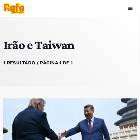
menu
close
Irão e Taiwan
play_arrow
OUVIR RAFA
1 RESULTADO / PÁGINA 1 DE 1
HOME
NOTÍCIAS
EQUIPA
TOP 15
PODCASTS