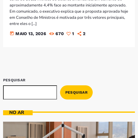
Bom dia RAFA
aproximadamente 4,4% face ao montante inicialmente aprovado.
7:00 AM - 9:00 AM
Em comunicado, o executivo explica que a proposta aprovada hoje
em Conselho de Ministros é motivada por três vetores principais,
entre eles o […]
today
MAIO 13, 2026
670
1
2
PESQUISAR
PESQUISAR
NO AR