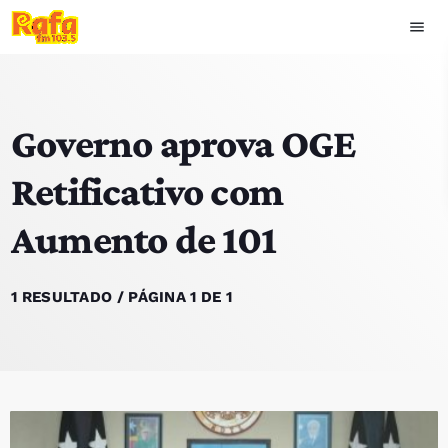
menu
close
Governo aprova OGE
play_arrow
OUVIR RAFA
Retificativo com
Aumento de 101
HOME
NOTÍCIAS
1 RESULTADO / PÁGINA 1 DE 1
EQUIPA
TOP 15
PODCASTS