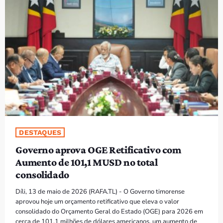
PROGRAMAS
VIDEOS
EVENTOS
CONTACTOS
PORTUGUÊS
keyboard_arrow_down
DESTAQUES
TÉTUM
Governo aprova OGE Retificativo com
PORTUGUÊS
PRÓXIMOS PROGRAMAS
Aumento de 101,1 MUSD no total
consolidado
Bom dia RAFA
7:00 AM - 10:00 AM
Díli, 13 de maio de 2026 (RAFA.TL) - O Governo timorense
aprovou hoje um orçamento retificativo que eleva o valor
consolidado do Orçamento Geral do Estado (OGE) para 2026 em
cerca de 101,1 milhões de dólares americanos, um aumento de