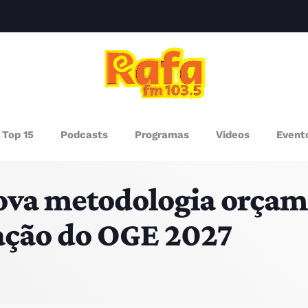
clos
AGAZINE
Top 15
Podcasts
Programas
Videos
Event
ROGRAMAS
ova metodologia orçam
UEM SOMOS
ação do OGE 2027
PISODES
RÓXIMOS PROGRAMAS