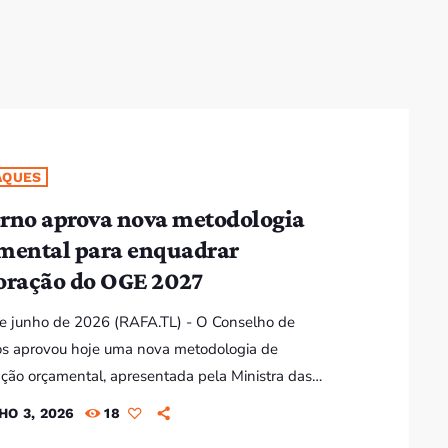
Bom dia RAFA
7:00 AM - 10:00 AM
Bom dia RAFA
7:00 AM - 9:00 AM
AQUES
rno aprova nova metodologia
Bom dia RAFA
mental para enquadrar
7:00 AM - 10:00 AM
oração do OGE 2027
 de junho de 2026 (RAFA.TL) - O Conselho de
os aprovou hoje uma nova metodologia de
ção orçamental, apresentada pela Ministra das
s, Santina Viegas Cardoso, que será aplicada pela
HO 3, 2026
18
a vez na elaboração do Orçamento Geral do Estado