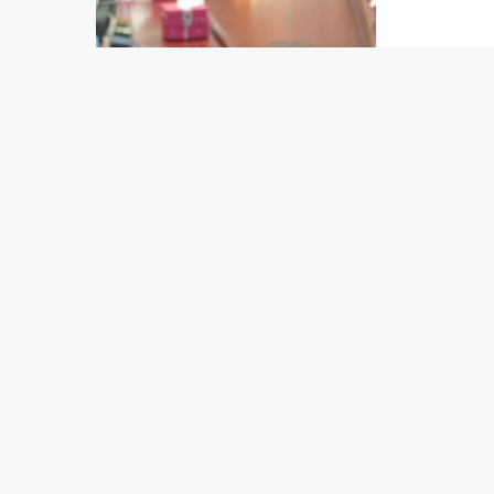
para 2
Governo
subsequ
comunic