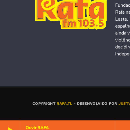
Fundad
Rafa n
Leste. 
espalh
ainda v
violên
decidi
indepen
COPYRIGHT
RAFA.TL
- DESENVOLVIDO POR
JUST
Ouvir RAFA