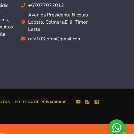
ádio
+67077072012
r-
Avenida Presidente Nicolau
vens,
Lobato, Colmera,Dili, Timor
muitos
Leste
ela
rafa103.5fm@gmail.com
CTOS
POLÍTICA DE PRIVACIDADE