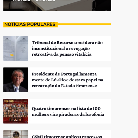
NOTÍCIAS POPULARES
Tribunal de Recurso considera não
inconstitucional a revogação
retroativa da pensão vitalícia
Presidente de Portugal lamenta
morte de Lú-Olo e destaca papel na
construção do Estado timorense
Quatro timorenses na lista de 100
mulheres inspiradoras da lusofonia
CSMJ timorense aplicou processos