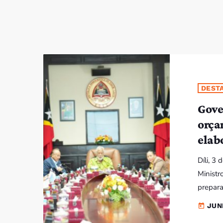
DEST
Gove
orça
elab
Díli, 3
Ministr
prepara
Finança
JUN
today
primeir