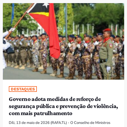
PROGRAMAS
VIDEOS
EVENTOS
CONTACTOS
PORTUGUÊS
keyboard_arrow_down
TÉTUM
PORTUGUÊS
PRÓXIMOS PROGRAMAS
DESTAQUES
Governo adota medidas de reforço de
Bom dia RAFA
segurança pública e prevenção de violência,
7:00 AM - 10:00 AM
com mais patrulhamento
Díli, 13 de maio de 2026 (RAFA.TL) - O Conselho de Ministros