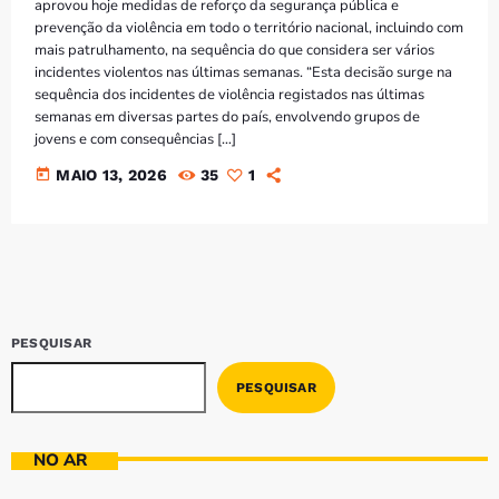
Bom dia RAFA
aprovou hoje medidas de reforço da segurança pública e
7:00 AM - 9:00 AM
prevenção da violência em todo o território nacional, incluindo com
mais patrulhamento, na sequência do que considera ser vários
incidentes violentos nas últimas semanas. “Esta decisão surge na
sequência dos incidentes de violência registados nas últimas
Bom dia RAFA
semanas em diversas partes do país, envolvendo grupos de
7:00 AM - 10:00 AM
jovens e com consequências […]
today
MAIO 13, 2026
35
1
PESQUISAR
PESQUISAR
NO AR