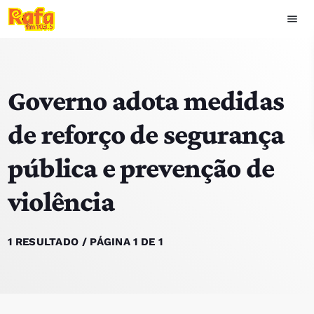
menu
close
Governo adota medidas
play_arrow
OUVIR RAFA
de reforço de segurança
pública e prevenção de
HOME
violência
NOTÍCIAS
EQUIPA
1 RESULTADO / PÁGINA 1 DE 1
TOP 15
PODCASTS