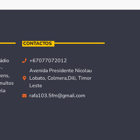
CONTACTOS
ádio
+67077072012
r-
Avenida Presidente Nicolau
vens,
Lobato, Colmera,Dili, Timor
muitos
Leste
ela
rafa103.5fm@gmail.com