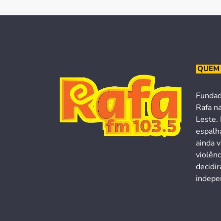
QUEM
Fundad
Rafa n
Leste. 
espalh
ainda v
violên
decidi
indepen