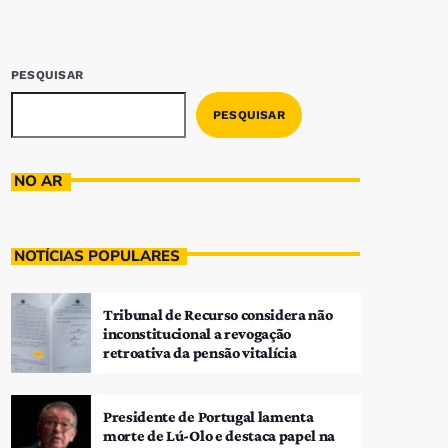
PESQUISAR
PESQUISAR
NO AR
NOTÍCIAS POPULARES
Tribunal de Recurso considera não
inconstitucional a revogação
retroativa da pensão vitalícia
Presidente de Portugal lamenta
morte de Lú-Olo e destaca papel na