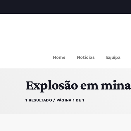
M
Home
Notícias
Equipa
P
Explosão em mina
Q
E
1 RESULTADO / PÁGINA 1 DE 1
P