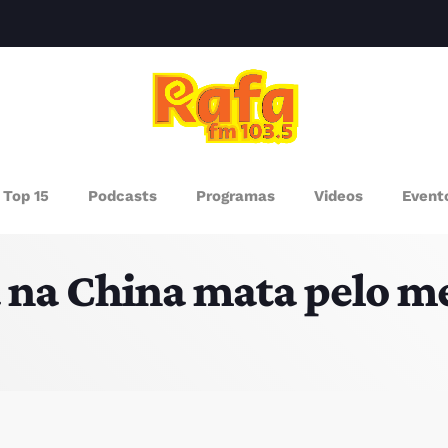
clos
AGAZINE
Top 15
Podcasts
Programas
Videos
Event
ROGRAMAS
 na China mata pelo m
UEM SOMOS
PISODES
RÓXIMOS PROGRAMAS