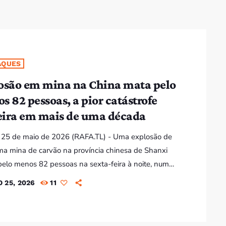
AQUES
osão em mina na China mata pelo
s 82 pessoas, a pior catástrofe
ira em mais de uma década
 25 de maio de 2026 (RAFA.TL) - Uma explosão de
a mina de carvão na província chinesa de Shanxi
elo menos 82 pessoas na sexta-feira à noite, num
dentes mineiros mais mortíferos registados na China
 25, 2026
11
s de uma década. Mais de 120 pessoas foram
lizadas e dois mineiros continuavam desaparecidos.
são ocorreu na mina de carvão Liushenyu, em