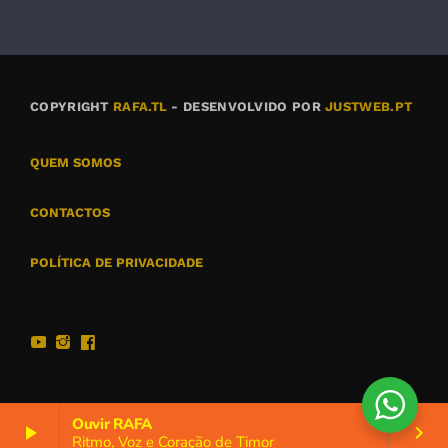
COPYRIGHT
RAFA.TL
- DESENVOLVIDO POR
JUSTWEB.PT
QUEM SOMOS
CONTACTOS
POLÍTICA DE PRIVACIDADE
Ouvir RAFA
play_arrow
keyboard_arrow_right
Ritmo, Voz e Coração de Timor