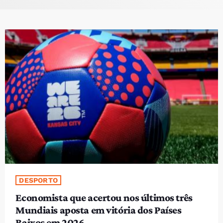
PROGRAMAS
VIDEOS
EVENTOS
CONTACTOS
PORTUGUÊS
keyboard_arrow_down
TÉTUM
PORTUGUÊS
PRÓXIMOS PROGRAMAS
Bom dia RAFA
DESPORTO
7:00 AM - 10:00 AM
Economista que acertou nos últimos três
Mundiais aposta em vitória dos Países
Baixos em 2026