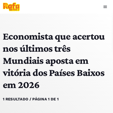
menu
close
Economista que acertou
play_arrow
OUVIR RAFA
nos últimos três
Mundiais aposta em
HOME
vitória dos Países Baixos
NOTÍCIAS
em 2026
EQUIPA
TOP 15
1 RESULTADO / PÁGINA 1 DE 1
PODCASTS