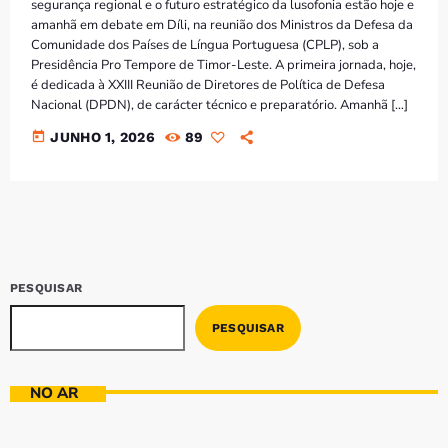
segurança regional e o futuro estratégico da lusofonia estão hoje e
amanhã em debate em Díli, na reunião dos Ministros da Defesa da
Comunidade dos Países de Língua Portuguesa (CPLP), sob a
Presidência Pro Tempore de Timor-Leste. A primeira jornada, hoje,
é dedicada à XXIII Reunião de Diretores de Política de Defesa
Nacional (DPDN), de carácter técnico e preparatório. Amanhã […]
today
JUNHO 1, 2026
89
PESQUISAR
PESQUISAR
NO AR