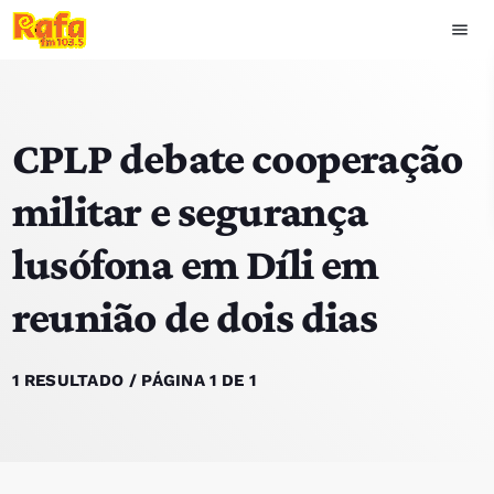
menu
close
CPLP debate cooperação
play_arrow
OUVIR RAFA
militar e segurança
lusófona em Díli em
HOME
reunião de dois dias
NOTÍCIAS
EQUIPA
1 RESULTADO / PÁGINA 1 DE 1
TOP 15
PODCASTS