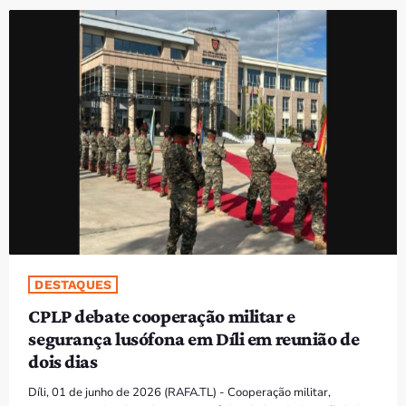
PROGRAMAS
VIDEOS
EVENTOS
CONTACTOS
PORTUGUÊS
keyboard_arrow_down
TÉTUM
PORTUGUÊS
PRÓXIMOS PROGRAMAS
DESTAQUES
CPLP debate cooperação militar e
segurança lusófona em Díli em reunião de
dois dias
Díli, 01 de junho de 2026 (RAFA.TL) - Cooperação militar,