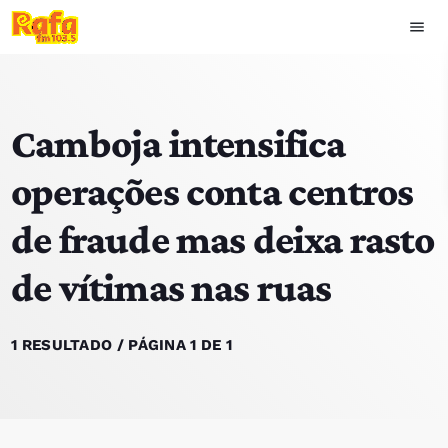
menu
close
Camboja intensifica
play_arrow
OUVIR RAFA
operações conta centros
de fraude mas deixa rasto
HOME
de vítimas nas ruas
NOTÍCIAS
EQUIPA
1 RESULTADO / PÁGINA 1 DE 1
TOP 15
PODCASTS