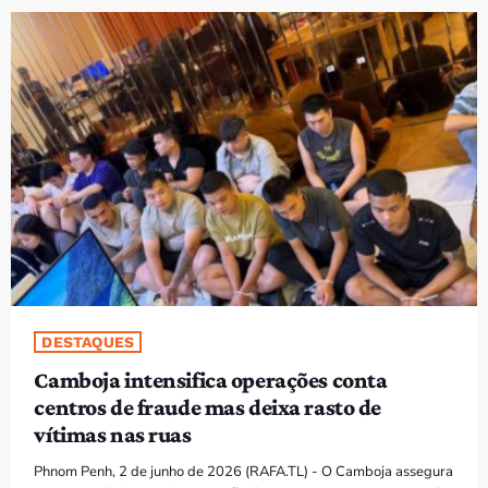
PROGRAMAS
VIDEOS
EVENTOS
CONTACTOS
PORTUGUÊS
keyboard_arrow_down
TÉTUM
PORTUGUÊS
PRÓXIMOS PROGRAMAS
DESTAQUES
Camboja intensifica operações conta
centros de fraude mas deixa rasto de
vítimas nas ruas
Phnom Penh, 2 de junho de 2026 (RAFA.TL) - O Camboja assegura