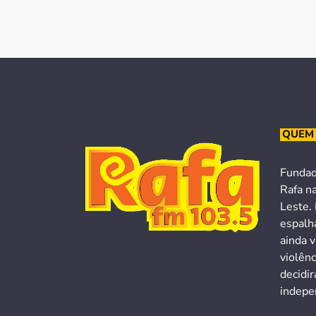
QUEM
Fundad
Rafa n
Leste. 
espalh
ainda v
violên
decidi
indepen