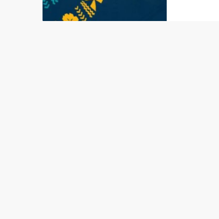
instabi
no Paci
esta te