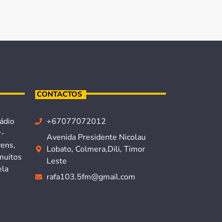
CONTACTOS
ádio
+67077072012
r-
Avenida Presidente Nicolau
vens,
Lobato, Colmera,Dili, Timor
muitos
Leste
ela
rafa103.5fm@gmail.com