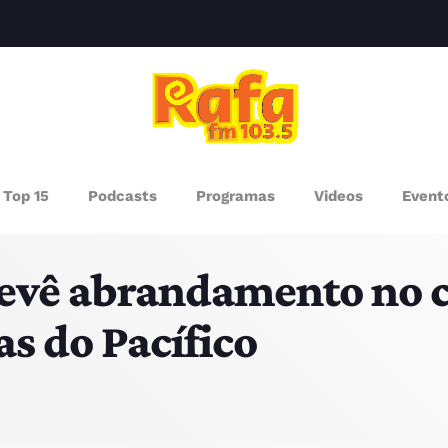
clos
AGAZINE
Top 15
Podcasts
Programas
Videos
Event
ROGRAMAS
evê abrandamento no 
UEM SOMOS
s do Pacífico
PISODES
RÓXIMOS PROGRAMAS