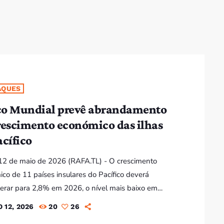
AQUES
o Mundial prevê abrandamento
rescimento económico das ilhas
acífico
12 de maio de 2026 (RAFA.TL) - O crescimento
co de 11 países insulares do Pacífico deverá
erar para 2,8% em 2026, o nível mais baixo em
anos, penalizado pelo aumento dos custos de energia
 12, 2026
20
26
porte marítimo, desaceleração do turismo e