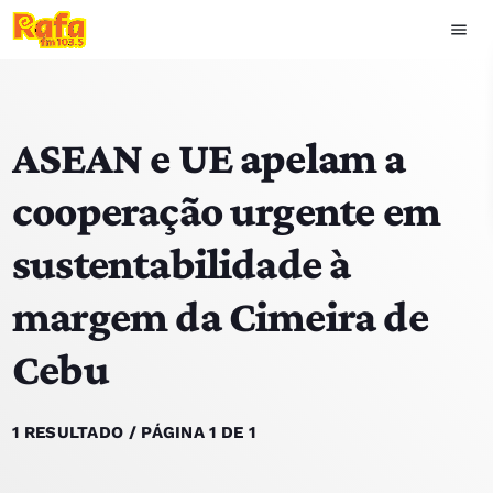
menu
close
ASEAN e UE apelam a
play_arrow
OUVIR RAFA
cooperação urgente em
sustentabilidade à
HOME
margem da Cimeira de
NOTÍCIAS
Cebu
EQUIPA
TOP 15
1 RESULTADO / PÁGINA 1 DE 1
PODCASTS