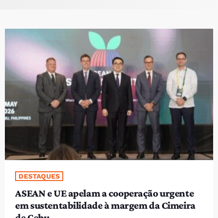
PROGRAMAS
VIDEOS
EVENTOS
CONTACTOS
PORTUGUÊS
keyboard_arrow_down
TÉTUM
PORTUGUÊS
PRÓXIMOS PROGRAMAS
DESTAQUES
ASEAN e UE apelam a cooperação urgente
em sustentabilidade à margem da Cimeira
de Cebu