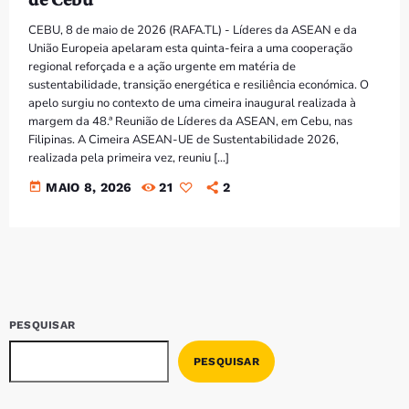
CEBU, 8 de maio de 2026 (RAFA.TL) - Líderes da ASEAN e da
União Europeia apelaram esta quinta-feira a uma cooperação
regional reforçada e a ação urgente em matéria de
sustentabilidade, transição energética e resiliência económica. O
apelo surgiu no contexto de uma cimeira inaugural realizada à
margem da 48.ª Reunião de Líderes da ASEAN, em Cebu, nas
Filipinas. A Cimeira ASEAN-UE de Sustentabilidade 2026,
realizada pela primeira vez, reuniu […]
today
MAIO 8, 2026
21
2
PESQUISAR
PESQUISAR