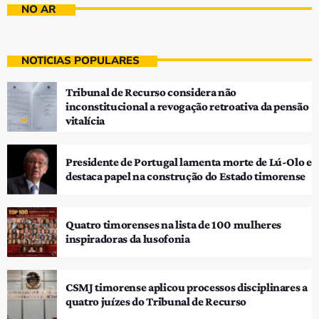
NO AR
NOTÍCIAS POPULARES
Tribunal de Recurso considera não
inconstitucional a revogação retroativa da pensão
vitalícia
Presidente de Portugal lamenta morte de Lú-Olo e
destaca papel na construção do Estado timorense
Quatro timorenses na lista de 100 mulheres
inspiradoras da lusofonia
CSMJ timorense aplicou processos disciplinares a
quatro juízes do Tribunal de Recurso