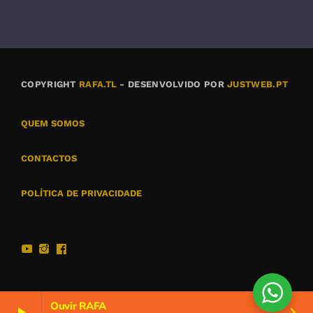
COPYRIGHT
RAFA.TL
- DESENVOLVIDO POR
JUSTWEB.PT
QUEM SOMOS
CONTACTOS
POLÍTICA DE PRIVACIDADE
Ouvir RAFA
play_arrow
keyboard_arrow_right