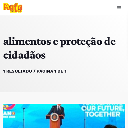
menu
close
alimentos e proteção de
play_arrow
OUVIR RAFA
cidadãos
HOME
1 RESULTADO / PÁGINA 1 DE 1
NOTÍCIAS
EQUIPA
TOP 15
PODCASTS