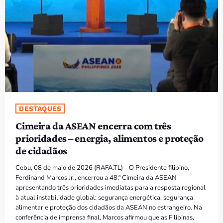
PROGRAMAS
VIDEOS
EVENTOS
CONTACTOS
DESTAQUES
PORTUGUÊS
keyboard_arrow_down
Cimeira da ASEAN encerra com três
TÉTUM
prioridades – energia, alimentos e proteção
de cidadãos
PORTUGUÊS
PRÓXIMOS PROGRAMAS
Cebu, 08 de maio de 2026 (RAFA.TL) - O Presidente filipino,
Ferdinand Marcos Jr., encerrou a 48.ª Cimeira da ASEAN
apresentando três prioridades imediatas para a resposta regional
à atual instabilidade global: segurança energética, segurança
alimentar e proteção dos cidadãos da ASEAN no estrangeiro. Na
conferência de imprensa final, Marcos afirmou que as Filipinas,