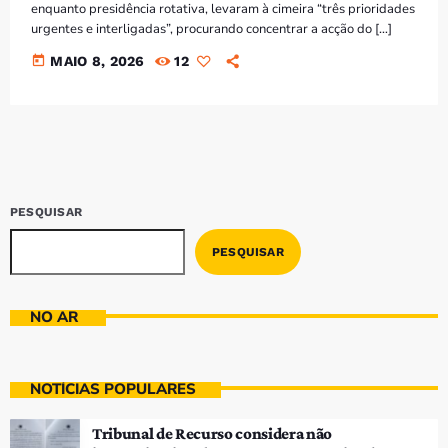
enquanto presidência rotativa, levaram à cimeira “três prioridades
urgentes e interligadas”, procurando concentrar a acção do […]
today
MAIO 8, 2026
12
PESQUISAR
PESQUISAR
NO AR
NOTÍCIAS POPULARES
Tribunal de Recurso considera não