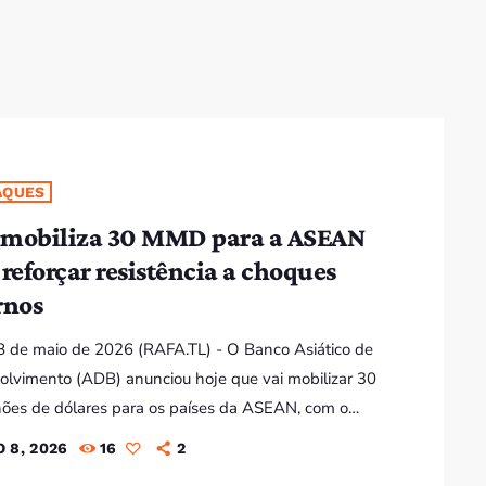
Bom dia RAFA
7:00 AM - 9:00 AM
Bom dia RAFA
7:00 AM - 10:00 AM
AQUES
mobiliza 30 MMD para a ASEAN
 reforçar resistência a choques
rnos
 de maio de 2026 (RAFA.TL) - O Banco Asiático de
lvimento (ADB) anunciou hoje que vai mobilizar 30
hões de dólares para os países da ASEAN, com o
o de apoiar as prioridades económicas do bloco e
 8, 2026
16
2
r a sua capacidade de resistência a choques externos.