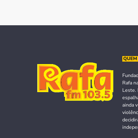
QUEM
Fundad
Rafa n
Leste. 
espalh
ainda v
violên
decidi
indepen