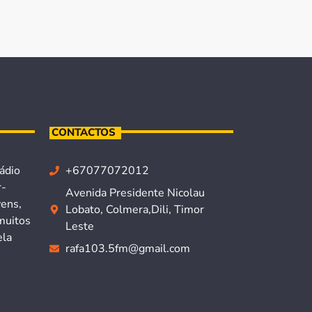
CONTACTOS
ádio
+67077072012
r-
Avenida Presidente Nicolau
vens,
Lobato, Colmera,Dili, Timor
muitos
Leste
ela
rafa103.5fm@gmail.com