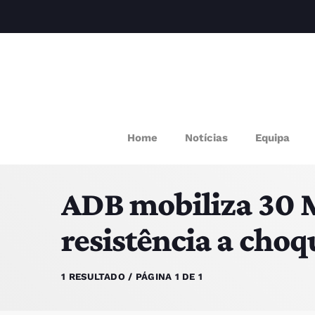
M
Home
Notícias
Equipa
P
ADB mobiliza 30 
Q
resistência a choq
E
1 RESULTADO / PÁGINA 1 DE 1
P