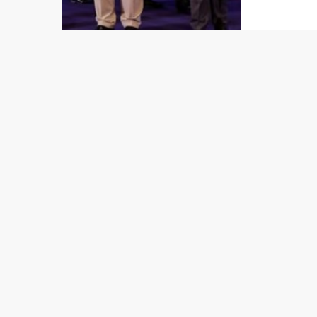
“Como b
financi
de 30 m