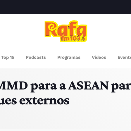
clos
AGAZINE
Top 15
Podcasts
Programas
Videos
Event
ROGRAMAS
MMD para a ASEAN para
UEM SOMOS
ues externos
PISODES
RÓXIMOS PROGRAMAS