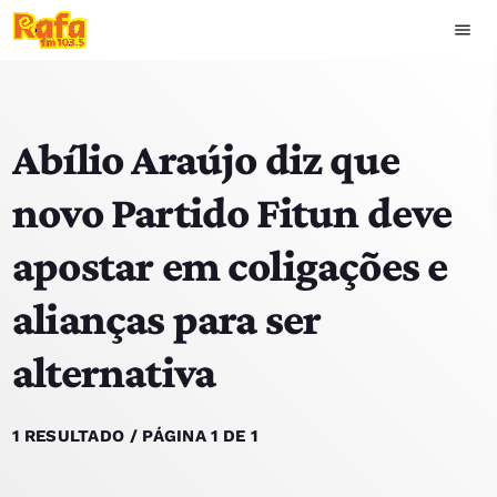
menu
close
Abílio Araújo diz que
play_arrow
OUVIR RAFA
novo Partido Fitun deve
apostar em coligações e
HOME
alianças para ser
NOTÍCIAS
alternativa
EQUIPA
TOP 15
1 RESULTADO / PÁGINA 1 DE 1
PODCASTS