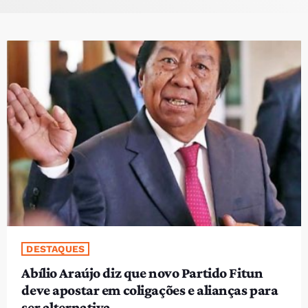
PROGRAMAS
VIDEOS
EVENTOS
CONTACTOS
PORTUGUÊS
keyboard_arrow_down
TÉTUM
PORTUGUÊS
PRÓXIMOS PROGRAMAS
DESTAQUES
Abílio Araújo diz que novo Partido Fitun
deve apostar em coligações e alianças para
ser alternativa