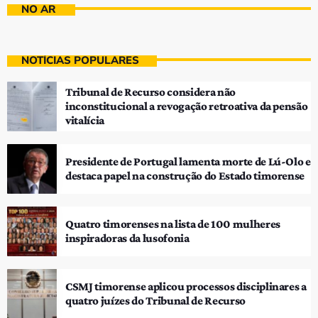
NO AR
NOTÍCIAS POPULARES
Tribunal de Recurso considera não
inconstitucional a revogação retroativa da pensão
vitalícia
Presidente de Portugal lamenta morte de Lú-Olo e
destaca papel na construção do Estado timorense
Quatro timorenses na lista de 100 mulheres
inspiradoras da lusofonia
CSMJ timorense aplicou processos disciplinares a
quatro juízes do Tribunal de Recurso