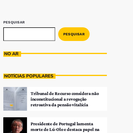
PESQUISAR
PESQUISAR
NO AR
NOTÍCIAS POPULARES
Tribunal de Recurso considera não
inconstitucional a revogação
retroativa da pensão vitalícia
Presidente de Portugal lamenta
morte de Lú-Olo e destaca papel na