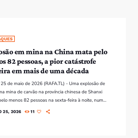
AQUES
osão em mina na China mata pelo
s 82 pessoas, a pior catástrofe
ira em mais de uma década
 25 de maio de 2026 (RAFA.TL) - Uma explosão de
a mina de carvão na província chinesa de Shanxi
elo menos 82 pessoas na sexta-feira à noite, num
dentes mineiros mais mortíferos registados na China
 25, 2026
11
s de uma década. Mais de 120 pessoas foram
lizadas e dois mineiros continuavam desaparecidos.
são ocorreu na mina de carvão Liushenyu, em