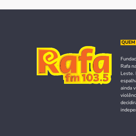
QUEM
Fundad
Rafa n
Leste. 
espalh
ainda v
violên
decidi
indepen