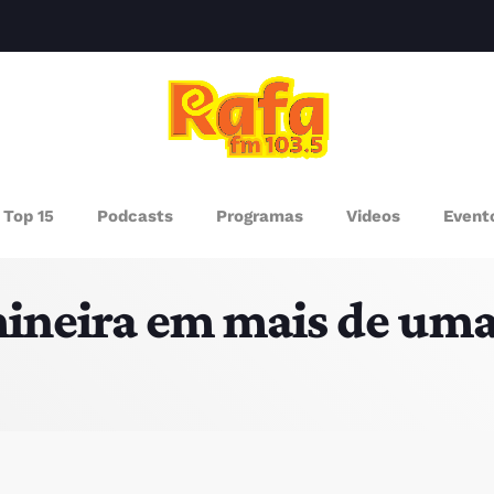
clos
AGAZINE
Top 15
Podcasts
Programas
Videos
Event
ROGRAMAS
 mineira em mais de um
UEM SOMOS
PISODES
RÓXIMOS PROGRAMAS