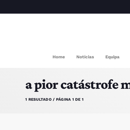
M
Home
Notícias
Equipa
P
a pior catástrofe
Q
E
1 RESULTADO / PÁGINA 1 DE 1
P