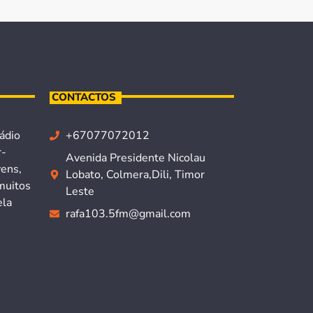
CONTACTOS
ádio
+67077072012
r-
Avenida Presidente Nicolau
vens,
Lobato, Colmera,Dili, Timor
muitos
Leste
ela
rafa103.5fm@gmail.com