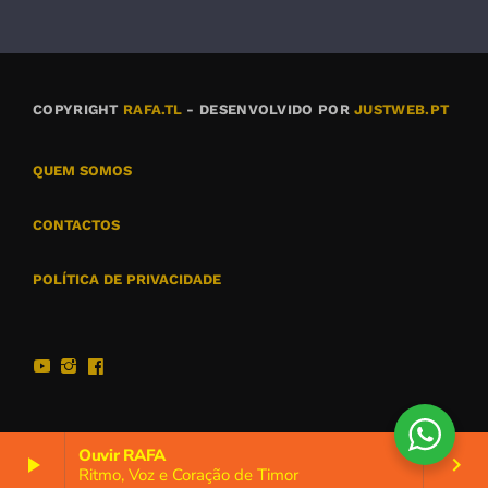
COPYRIGHT
RAFA.TL
- DESENVOLVIDO POR
JUSTWEB.PT
QUEM SOMOS
CONTACTOS
POLÍTICA DE PRIVACIDADE
Ouvir RAFA
play_arrow
keyboard_arrow_right
Ritmo, Voz e Coração de Timor