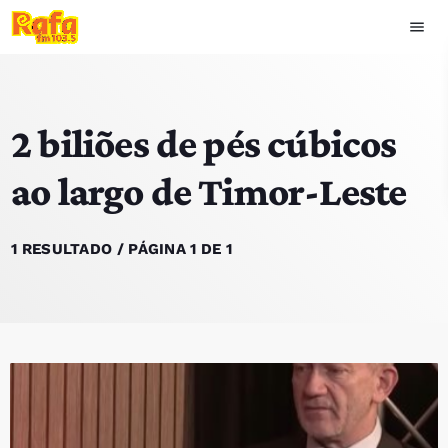
menu
close
2 biliões de pés cúbicos
play_arrow
OUVIR RAFA
ao largo de Timor-Leste
HOME
1 RESULTADO / PÁGINA 1 DE 1
NOTÍCIAS
EQUIPA
TOP 15
PODCASTS