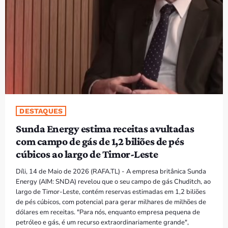
PROGRAMAS
VIDEOS
EVENTOS
CONTACTOS
DESTAQUES
PORTUGUÊS
keyboard_arrow_down
Sunda Energy estima receitas avultadas
TÉTUM
com campo de gás de 1,2 biliões de pés
cúbicos ao largo de Timor-Leste
PORTUGUÊS
PRÓXIMOS PROGRAMAS
Díli, 14 de Maio de 2026 (RAFA.TL) - A empresa britânica Sunda
Energy (AIM: SNDA) revelou que o seu campo de gás Chuditch, ao
Bom dia RAFA
largo de Timor-Leste, contém reservas estimadas em 1,2 biliões
7:00 AM - 10:00 AM
de pés cúbicos, com potencial para gerar milhares de milhões de
dólares em receitas. "Para nós, enquanto empresa pequena de
petróleo e gás, é um recurso extraordinariamente grande",