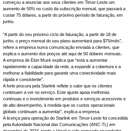
Bom dia RAFA
começou a anunciar aos seus clientes em Timor-Leste um
7:00 AM - 9:00 AM
aumento de 50% no custo da subscrição mensal, que passará a
custar 75 dólares, a partir do próximo período de faturação, em
junho.
Bom dia RAFA
7:00 AM - 10:00 AM
“A partir do seu próximo ciclo de faturação, a partir de 18 de
junho, o preço mensal do seu plano aumentará para $75/mês”,
refere a empresa numa comunicação enviada a clientes, que
explica o aumento dos preços até aqui de 50 dólares mensais.
A empresa de Elon Musk explica que “está a aumentar
rapidamente a capacidade da rede, a expandir a cobertura e a
melhorar a fiabilidade para garantir uma conectividade mais
rápida e consistente”.
A forte procura pela Starlink reflete o valor que os clientes
continuam a ver no serviço. Este ajuste apoia melhorias
contínuas e o investimento em produtos e serviços acessíveis e
de alto desempenho, à medida que os custos operacionais
globais continuam a aumentar”, explica a empresa.
A licença para operação do Starlink em Timor-Leste foi concedida
pela Autoridade Nacional das Comunicações (ANC-TL) em
dezembro de 2024, tendo a Vorakai sido nomeada revendedor