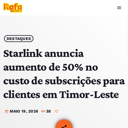
menu
close
play_arrow
OUVIR RAFA
DESTAQUES
Starlink anuncia
aumento de 50% no
HOME
custo de subscrições para
NOTÍCIAS
clientes em Timor-Leste
EQUIPA
MAIO 19, 2026
38
TOP 15
today
PODCASTS
share
email