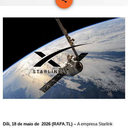
PROGRAMAS
VIDEOS
EVENTOS
CONTACTOS
PORTUGUÊS
keyboard_arrow_down
TÉTUM
PORTUGUÊS
PRÓXIMOS PROGRAMAS
Bom dia RAFA
7:00 AM - 10:00 AM
Díli, 18 de maio de 2026 (RAFA.TL) –
A empresa Starlink