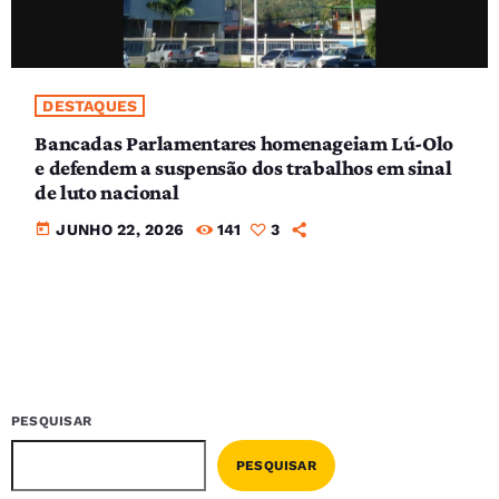
DESTAQUES
Bancadas Parlamentares homenageiam Lú-Olo
e defendem a suspensão dos trabalhos em sinal
de luto nacional
today
JUNHO 22, 2026
141
3
PESQUISAR
PESQUISAR