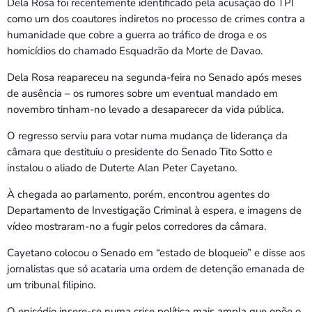
Dela Rosa foi recentemente identificado pela acusação do TPI
como um dos coautores indiretos no processo de crimes contra a
humanidade que cobre a guerra ao tráfico de droga e os
homicídios do chamado Esquadrão da Morte de Davao.
Dela Rosa reapareceu na segunda-feira no Senado após meses
de ausência – os rumores sobre um eventual mandado em
novembro tinham-no levado a desaparecer da vida pública.
O regresso serviu para votar numa mudança de liderança da
câmara que destituiu o presidente do Senado Tito Sotto e
instalou o aliado de Duterte Alan Peter Cayetano.
À chegada ao parlamento, porém, encontrou agentes do
Departamento de Investigação Criminal à espera, e imagens de
vídeo mostraram-no a fugir pelos corredores da câmara.
Cayetano colocou o Senado em “estado de bloqueio” e disse aos
jornalistas que só acataria uma ordem de detenção emanada de
um tribunal filipino.
O episódio insere-se numa crise política mais ampla que opõe o