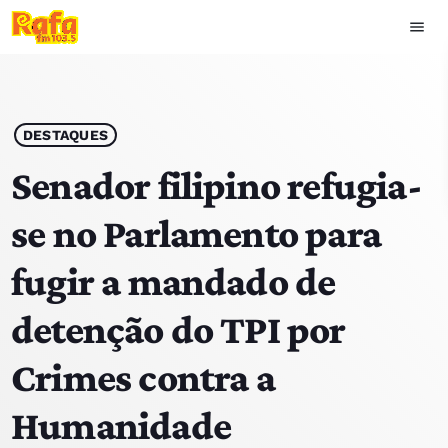
menu
close
play_arrow
OUVIR RAFA
DESTAQUES
Senador filipino refugia-
se no Parlamento para
HOME
fugir a mandado de
NOTÍCIAS
detenção do TPI por
EQUIPA
Crimes contra a
TOP 15
Humanidade
PODCASTS