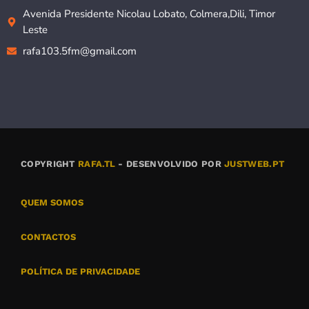
Avenida Presidente Nicolau Lobato, Colmera,Dili, Timor
Leste
rafa103.5fm@gmail.com
COPYRIGHT
RAFA.TL
- DESENVOLVIDO POR
JUSTWEB.PT
QUEM SOMOS
CONTACTOS
POLÍTICA DE PRIVACIDADE