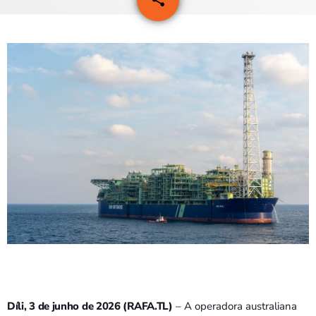
PROGRAMAS
VIDEOS
EVENTOS
CONTACTOS
PORTUGUÊS
keyboard_arrow_down
TÉTUM
PORTUGUÊS
PRÓXIMOS PROGRAMAS
Bom dia RAFA
7:00 AM - 9:00 AM
Díli, 3 de junho de 2026 (RAFA.TL)
– A operadora australiana