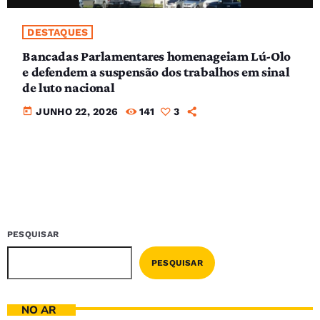
DESTAQUES
Bancadas Parlamentares homenageiam Lú-Olo
e defendem a suspensão dos trabalhos em sinal
de luto nacional
today
JUNHO 22, 2026
141
3
PESQUISAR
PESQUISAR
NO AR