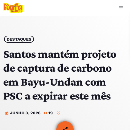
menu
close
play_arrow
OUVIR RAFA
DESTAQUES
Santos mantém projeto
de captura de carbono
HOME
em Bayu-Undan com
NOTÍCIAS
PSC a expirar este mês
EQUIPA
JUNHO 3, 2026
19
TOP 15
today
PODCASTS
share
email