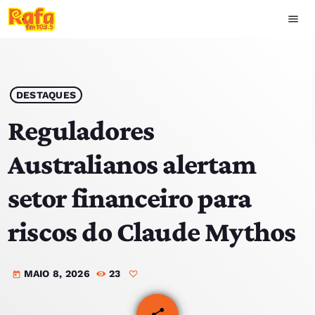
menu
close
play_arrow
OUVIR RAFA
DESTAQUES
Reguladores
Australianos alertam
HOME
setor financeiro para
NOTÍCIAS
riscos do Claude Mythos
EQUIPA
MAIO 8, 2026
23
TOP 15
today
PODCASTS
share
email