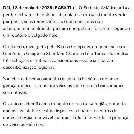
Bom dia RAFA
7:00 AM - 9:00 AM
Díli, 18 de maio de 2026 (RAFA.TL) –
O Sudeste Asiático arrisca
perder milhares de milhões de dólares em investimento verde
porque as suas redes elétricas subfinanciadas não
Bom dia RAFA
acompanham o ritmo da procura energética crescente, segundo
7:00 AM - 10:00 AM
um relatório divulgado hoje.
O relatório, divulgado pela Bain & Company, em parceria com a
GenZero, a Google, o Standard Chartered e a Temasek. analisa
três soluções estruturais consideradas essenciais para a
descarbonização regional.
São elas o desenvolvimento de uma rede elétrica de nova
geração, o ecossistema de veículos elétricos e a bioeconomia
sustentável.
Os autores identificam um ponto de rutura na região, notando
que os investidores estão dispostos a financiar centros de
dados, energia renovável, parques industriais verdes e produção
de veículos elétricos.