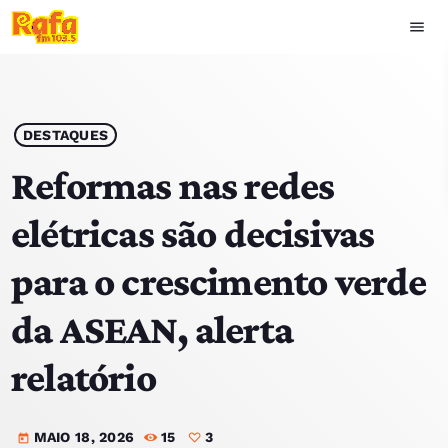
menu
close
play_arrow
OUVIR RAFA
DESTAQUES
Reformas nas redes
elétricas são decisivas
HOME
para o crescimento verde
NOTÍCIAS
da ASEAN, alerta
EQUIPA
relatório
TOP 15
MAIO 18, 2026
15
3
PODCASTS
today