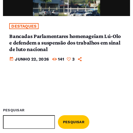
DESTAQUES
Bancadas Parlamentares homenageiam Lú-Olo
e defendem a suspensão dos trabalhos em sinal
de luto nacional
today
JUNHO 22, 2026
141
3
PESQUISAR
PESQUISAR