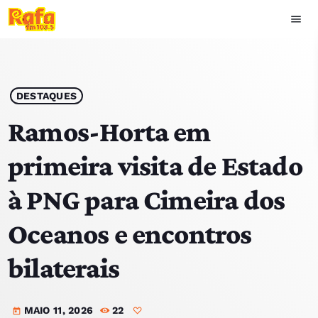
menu
close
play_arrow
OUVIR RAFA
DESTAQUES
Ramos-Horta em
primeira visita de Estado
HOME
à PNG para Cimeira dos
NOTÍCIAS
Oceanos e encontros
EQUIPA
bilaterais
TOP 15
MAIO 11, 2026
22
PODCASTS
today