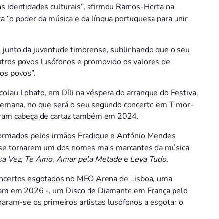
s identidades culturais”, afirmou Ramos-Horta na
a “o poder da música e da língua portuguesa para unir
o junto da juventude timorense, sublinhando que o seu
outros povos lusófonos e promovido os valores de
 os povos”.
icolau Lobato, em Díli na véspera do arranque do Festival
semana, no que será o seu segundo concerto em Timor-
foram cabeça de cartaz também em 2024.
formados pelos irmãos Fradique e António Mendes
a se tornarem um dos nomes mais marcantes da música
sa Vez
,
Te Amo
,
Amar pela Metade
e
Leva Tudo
.
concertos esgotados no MEO Arena de Lisboa, uma
ram em 2026 -, um Disco de Diamante em França pelo
ram-se os primeiros artistas lusófonos a esgotar o