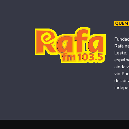
QUEM
Fundad
Rafa n
Leste. 
espalh
ainda v
violên
decidi
indepen