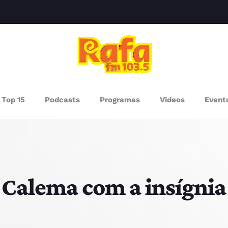
clos
AGAZINE
Top 15
Podcasts
Programas
Videos
Event
ROGRAMAS
UEM SOMOS
PISODES
 Calema com a insígni
RÓXIMOS PROGRAMAS