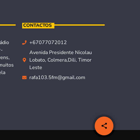
CONTACTOS
ádio
+67077072012
r-
Avenida Presidente Nicolau
vens,
Lobato, Colmera,Dili, Timor
muitos
Leste
ela
rafa103.5fm@gmail.com
share
email