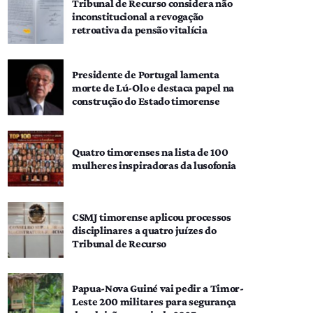
Tribunal de Recurso considera não
inconstitucional a revogação
retroativa da pensão vitalícia
Presidente de Portugal lamenta
morte de Lú-Olo e destaca papel na
construção do Estado timorense
Quatro timorenses na lista de 100
mulheres inspiradoras da lusofonia
CSMJ timorense aplicou processos
disciplinares a quatro juízes do
Tribunal de Recurso
Papua-Nova Guiné vai pedir a Timor-
Leste 200 militares para segurança