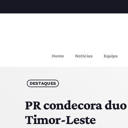
M
Home
Notícias
Equipa
P
Q
DESTAQUES
E
PR condecora duo
Timor-Leste
P