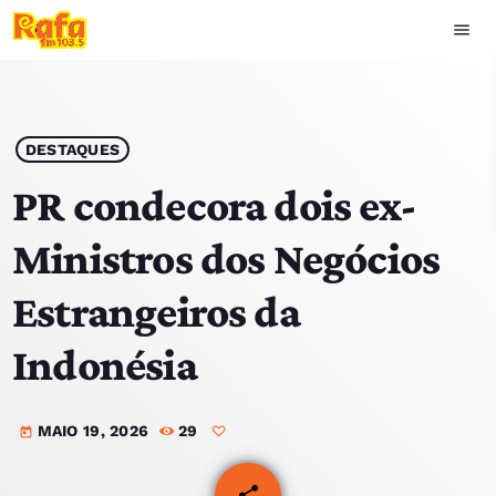
menu
close
play_arrow
OUVIR RAFA
DESTAQUES
PR condecora dois ex-
Ministros dos Negócios
HOME
Estrangeiros da
NOTÍCIAS
Indonésia
EQUIPA
MAIO 19, 2026
29
TOP 15
today
PODCASTS
share
email