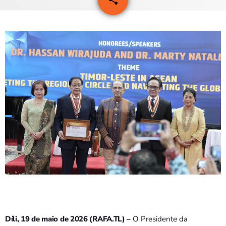
PROGRAMAS
VIDEOS
EVENTOS
CONTACTOS
PORTUGUÊS
keyboard_arrow_down
TÉTUM
PORTUGUÊS
PRÓXIMOS PROGRAMAS
Bom dia RAFA
7:00 AM - 9:00 AM
Díli, 19 de maio de 2026 (RAFA.TL) –
O Presidente da