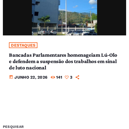
DESTAQUES
Bancadas Parlamentares homenageiam Lú-Olo
e defendem a suspensão dos trabalhos em sinal
de luto nacional
today
JUNHO 22, 2026
141
3
PESQUISAR