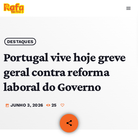
menu
close
play_arrow
OUVIR RAFA
DESTAQUES
Portugal vive hoje greve
geral contra reforma
HOME
laboral do Governo
NOTÍCIAS
JUNHO 3, 2026
25
EQUIPA
today
TOP 15
share
email
PODCASTS