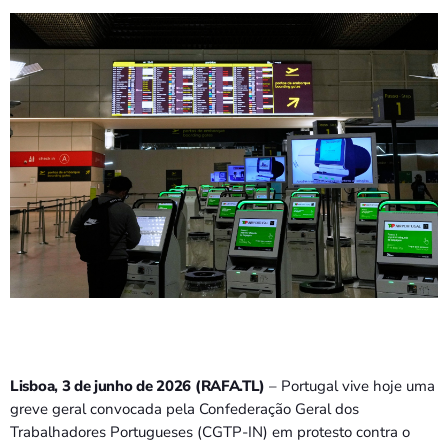
PROGRAMAS
VIDEOS
EVENTOS
CONTACTOS
PORTUGUÊS
keyboard_arrow_down
TÉTUM
PORTUGUÊS
PRÓXIMOS PROGRAMAS
Lisboa, 3 de junho de 2026 (RAFA.TL)
– Portugal vive hoje uma
greve geral convocada pela Confederação Geral dos
Trabalhadores Portugueses (CGTP-IN) em protesto contra o