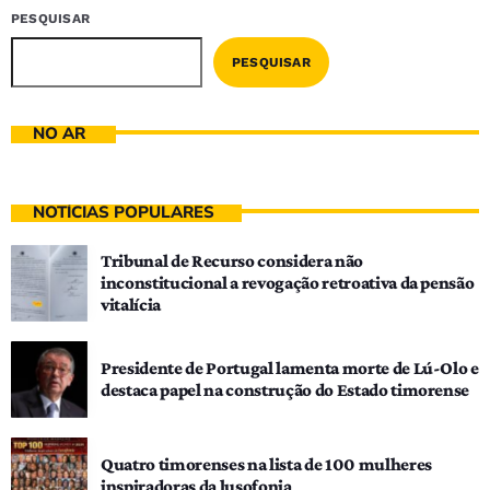
PESQUISAR
PESQUISAR
NO AR
NOTÍCIAS POPULARES
Tribunal de Recurso considera não
inconstitucional a revogação retroativa da pensão
vitalícia
Presidente de Portugal lamenta morte de Lú-Olo e
destaca papel na construção do Estado timorense
Quatro timorenses na lista de 100 mulheres
inspiradoras da lusofonia