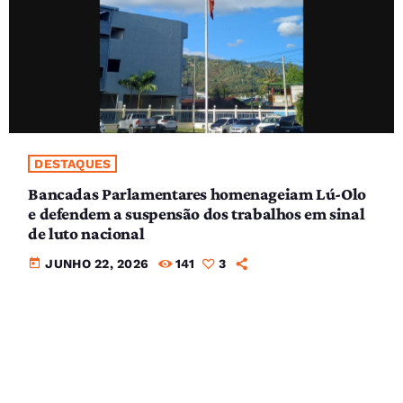
DESTAQUES
Bancadas Parlamentares homenageiam Lú-Olo
e defendem a suspensão dos trabalhos em sinal
de luto nacional
today
JUNHO 22, 2026
141
3