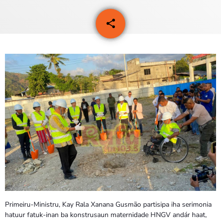
PROGRAMAS
share
email
3
VIDEOS
EVENTOS
CONTACTOS
PORTUGUÊS
keyboard_arrow_down
TÉTUM
PORTUGUÊS
PRÓXIMOS PROGRAMAS
Bom dia RAFA
7:00 AM - 10:00 AM
Primeiru-Ministru, Kay Rala Xanana Gusmão partisipa iha serimonia
hatuur fatuk-inan ba konstrusaun maternidade HNGV andár haat,