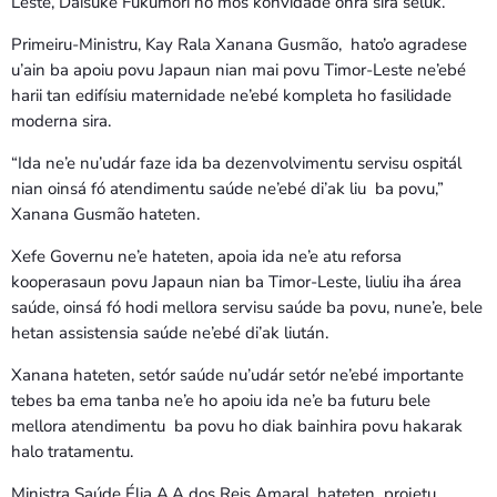
Leste, Daisuke Fukumori ho mós konvidade onra sira seluk.
Primeiru-Ministru, Kay Rala Xanana Gusmão, hato’o agradese
u’ain ba apoiu povu Japaun nian mai povu Timor-Leste ne’ebé
harii tan edifísiu maternidade ne’ebé kompleta ho fasilidade
moderna sira.
“Ida ne’e nu’udár faze ida ba dezenvolvimentu servisu ospitál
nian oinsá fó atendimentu saúde ne’ebé di’ak liu ba povu,”
Xanana Gusmão hateten.
Xefe Governu ne’e hateten, apoia ida ne’e atu reforsa
kooperasaun povu Japaun nian ba Timor-Leste, liuliu iha área
saúde, oinsá fó hodi mellora servisu saúde ba povu, nune’e, bele
hetan assistensia saúde ne’ebé di’ak liután.
Xanana hateten, setór saúde nu’udár setór ne’ebé importante
tebes ba ema tanba ne’e ho apoiu ida ne’e ba futuru bele
mellora atendimentu ba povu ho diak bainhira povu hakarak
halo tratamentu.
Ministra Saúde Élia A.A dos Reis Amaral, hateten projetu