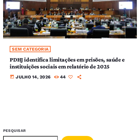
SEM CATEGORIA
PDHJ identifica limitações em prisões, saúde e
instituições sociais em relatório de 2025
today
JULHO 14, 2026
44
PESQUISAR