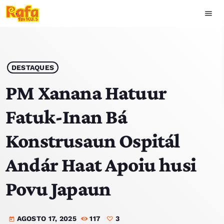
menu
close
play_arrow
OUVIR RAFA
DESTAQUES
PM Xanana Hatuur
Fatuk-Inan Bá
HOME
Konstrusaun Ospitál
NOTÍCIAS
Andár Haat Apoiu husi
EQUIPA
Povu Japaun
TOP 15
AGOSTO 17, 2025
117
3
PODCASTS
today