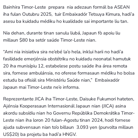
Bainhira Timor-Leste prepara nia adezaun formál ba ASEAN
iha fulan Outubru 2025, tuir Embaixadór Tetsuya Kimura, hadi’a
asesu ba kuidadu médiku ho kualidade sai importante liu tan.
Nia dehan, durante tinan sanulu liubá, Japaun fò apoiu liu
millaun $80 ba setór saúde Timor-Leste nian.
“Ami nia inisiativa sira ne’ebé la’o hela, inklui harii no hadi’a
fasilidade emerjénsia obstétriku no kuidadu neonatal hamutuk
20 iha munisípiu 12, estabelese postu saúde iha área remota
sira, fornese ambulánsia, no oferese formasaun médiku ho bolsa
estudu ba ofisiál sira Ministériu Saúde nian,” Embaixadór
Japaun mai Timor-Leste ne’e informa.
Reprezentante JICA iha Timor-Leste, Daisuke Fukumori hateten,
Ajénsia Kooperasaun Internasionál Japaun nian (JICA) asina
akordu subsídiu nian ho Governu Repúblika Demokrátika Timor-
Leste nian iha loron 20 fulan-Agostu tinan 2024, hodi fornese
ajuda subvensaun nian to’o billaun 3.093 yen (purvolta millaun
US$20) ba projetu ba hadi’a HNGV.