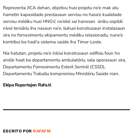
Reprezenta JICA dehan, objetivu husi projetu ne’e mak atu
hametin kapasidade prestasaun servisu no hasa’e kualidade
servisu médiku husi HNGV, ne’ebé sai hanesan úniku ospitál
nível tersiáriu iha nasaun ne’e, liuhusi konstrusaun instalasaun
sira no fornesimentu ekipamentu médiku relasionadu, nune’e
kontribui ba hadi’a sistema saúde iha Timor-Leste.
Nia hatutan, projetu ne’e inklui konstrusaun edifisiu foun ho
andár haat ba departamentu ambulatóriu, sala operasaun sira,
Departamentu Fornesimentu Esteril Sentrál (CSSD),
Departamentu Traballu kompromisu Ministériu Saúde nian.
Ekipa Reportajen Rafa.tl
ESCRITO POR
RAFAFM