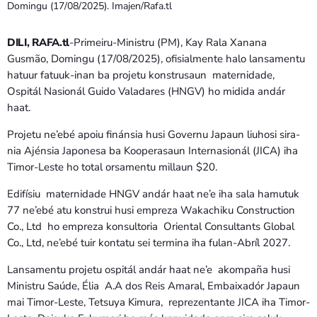
Bom dia RAFA
Domingu (17/08/2025). Imajen/Rafa.tl
7:00 AM - 9:00 AM
DILI, RAFA.tl
-Primeiru-Ministru (PM), Kay Rala Xanana
Gusmão, Domingu (17/08/2025), ofisialmente halo lansamentu
Bom dia RAFA
hatuur fatuuk-inan ba projetu konstrusaun maternidade,
7:00 AM - 10:00 AM
Ospitál Nasionál Guido Valadares (HNGV) ho midida andár
haat.
Projetu ne’ebé apoiu finánsia husi Governu Japaun liuhosi sira-
nia Ajénsia Japonesa ba Kooperasaun Internasionál (JICA) iha
Timor-Leste ho total orsamentu millaun $20.
Edifísiu maternidade HNGV andár haat ne’e iha sala hamutuk
77 ne’ebé atu konstrui husi empreza Wakachiku Construction
Co., Ltd ho empreza konsultoria Oriental Consultants Global
Co., Ltd, ne’ebé tuir kontatu sei termina iha fulan-Abríl 2027.
Lansamentu projetu ospitál andár haat ne’e akompaña husi
Ministru Saúde, Élia A.A dos Reis Amaral, Embaixadór Japaun
mai Timor-Leste, Tetsuya Kimura, reprezentante JICA iha Timor-