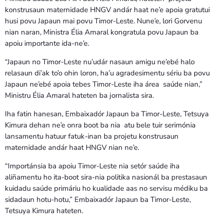
konstrusaun maternidade HNGV andár haat ne’e apoia gratutui
husi povu Japaun mai povu Timor-Leste. Nune’e, lori Gorvenu
nian naran, Ministra Élia Amaral kongratula povu Japaun ba
apoiu importante ida-ne’e.
“Japaun no Timor-Leste nu’udár nasaun amigu ne’ebé halo
relasaun di’ak to’o ohin loron, ha’u agradesimentu sériu ba povu
Japaun ne’ebé apoia tebes Timor-Leste iha área saúde nian,”
Ministru Élia Amaral hateten ba jornalista sira.
Iha fatin hanesan, Embaixadór Japaun ba Timor-Leste, Tetsuya
Kimura dehan ne’e onra boot ba nia atu bele tuir serimónia
lansamentu hatuur fatuk-inan ba projetu konstrusaun
maternidade andár haat HNGV nian ne’e.
“Importánsia ba apoiu Timor-Leste nia setór saúde iha
aliñamentu ho ita-boot sira-nia politika nasionál ba prestasaun
kuidadu saúde primáriu ho kualidade aas no servisu médiku ba
sidadaun hotu-hotu,” Embaixadór Japaun ba Timor-Leste,
Tetsuya Kimura hateten.