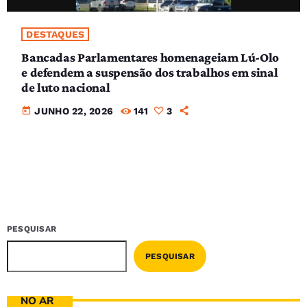
DESTAQUES
Bancadas Parlamentares homenageiam Lú-Olo
e defendem a suspensão dos trabalhos em sinal
de luto nacional
today
JUNHO 22, 2026
141
3
PESQUISAR
PESQUISAR
NO AR