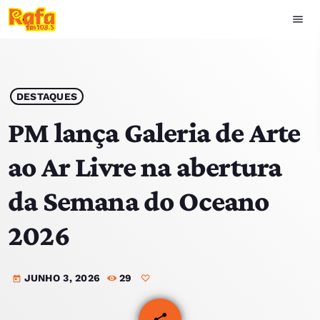
menu
close
play_arrow
OUVIR RAFA
DESTAQUES
PM lança Galeria de Arte
ao Ar Livre na abertura
HOME
da Semana do Oceano
NOTÍCIAS
2026
EQUIPA
JUNHO 3, 2026
29
TOP 15
today
PODCASTS
share
email