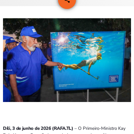
PROGRAMAS
VIDEOS
EVENTOS
CONTACTOS
PORTUGUÊS
keyboard_arrow_down
TÉTUM
PORTUGUÊS
PRÓXIMOS PROGRAMAS
Díli, 3 de junho de 2026 (RAFA.TL)
– O Primeiro-Ministro Kay