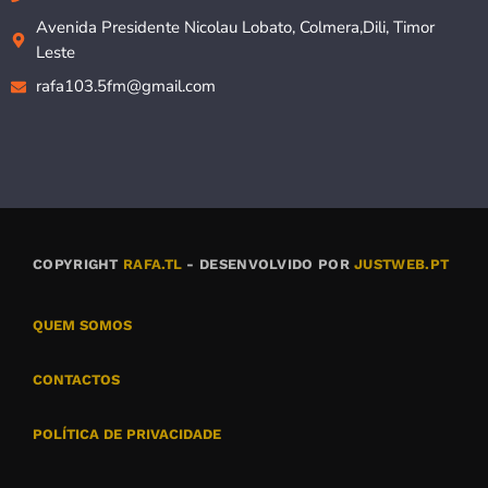
Avenida Presidente Nicolau Lobato, Colmera,Dili, Timor
Leste
rafa103.5fm@gmail.com
COPYRIGHT
RAFA.TL
- DESENVOLVIDO POR
JUSTWEB.PT
QUEM SOMOS
CONTACTOS
POLÍTICA DE PRIVACIDADE