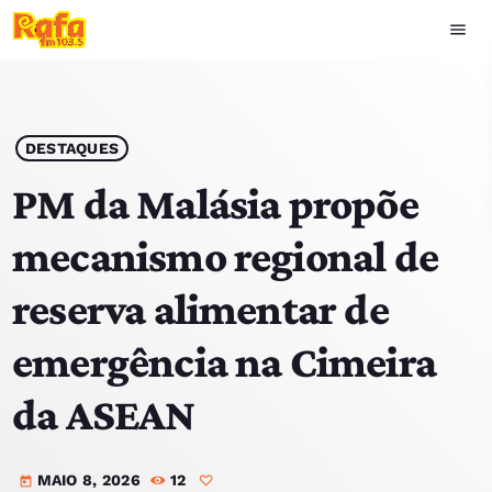
menu
close
play_arrow
OUVIR RAFA
DESTAQUES
PM da Malásia propõe
mecanismo regional de
HOME
reserva alimentar de
NOTÍCIAS
emergência na Cimeira
EQUIPA
da ASEAN
TOP 15
MAIO 8, 2026
12
PODCASTS
today