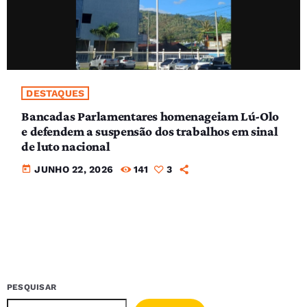
DESTAQUES
Bancadas Parlamentares homenageiam Lú-Olo
e defendem a suspensão dos trabalhos em sinal
de luto nacional
today
JUNHO 22, 2026
141
3
PESQUISAR