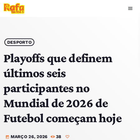
menu
close
play_arrow
OUVIR RAFA
DESPORTO
Playoffs que definem
últimos seis
HOME
participantes no
NOTÍCIAS
Mundial de 2026 de
EQUIPA
Futebol começam hoje
TOP 15
MARÇO 26, 2026
38
PODCASTS
today