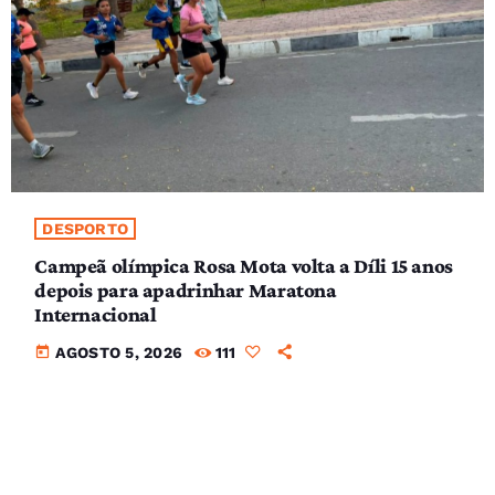
DESPORTO
Campeã olímpica Rosa Mota volta a Díli 15 anos
depois para apadrinhar Maratona
Internacional
today
AGOSTO 5, 2026
111