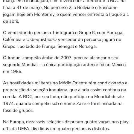
março em Guadalajara, com o vencedor a defrontar a RDC na
final a 31 de março. No percurso 2, a Bolívia e o Suriname
jogam hoje em Monterrey, e quem vencer enfrenta o Iraque a 1
de abril.
O vencedor do percurso 1 integrará o Grupo K, com Portugal,
Colômbia e Usbequistão. O vencedor do percurso jogará no
Grupo I, ao lado de França, Senegal e Noruega.
O Iraque, campeão árabe de 2007, procura alcançar o seu
segundo Mundial – a única participação anterior foi no México
em 1986.
As hostilidades militares no Médio Oriente têm condicionado a
preparação da seleção iraquiana, que ainda assim continua na
corrida. A RDC, por seu lado, não participa no Mundial desde
1974, quando competiu sob o nome Zaire e foi eliminada na
fase de grupos.
Na Europa, dezasseis seleções disputam quatro vagas nos play-
offs da UEFA, divididas em quatro percursos distintos.