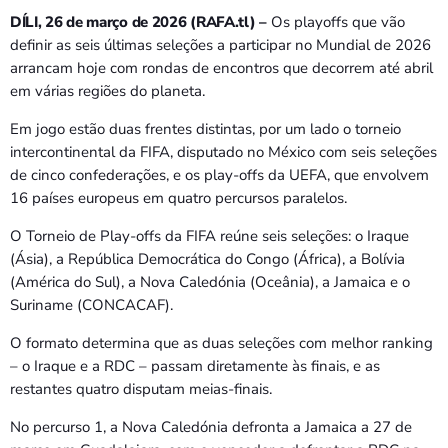
Bom dia RAFA
DÍLI, 26 de março de 2026 (RAFA.tl) –
Os playoffs que vão
7:00 AM - 9:00 AM
definir as seis últimas seleções a participar no Mundial de 2026
arrancam hoje com rondas de encontros que decorrem até abril
Bom dia RAFA
em várias regiões do planeta.
7:00 AM - 10:00 AM
Em jogo estão duas frentes distintas, por um lado o torneio
intercontinental da FIFA, disputado no México com seis seleções
de cinco confederações, e os play-offs da UEFA, que envolvem
16 países europeus em quatro percursos paralelos.
O Torneio de Play-offs da FIFA reúne seis seleções: o Iraque
(Ásia), a República Democrática do Congo (África), a Bolívia
(América do Sul), a Nova Caledónia (Oceânia), a Jamaica e o
Suriname (CONCACAF).
O formato determina que as duas seleções com melhor ranking
– o Iraque e a RDC – passam diretamente às finais, e as
restantes quatro disputam meias-finais.
No percurso 1, a Nova Caledónia defronta a Jamaica a 27 de