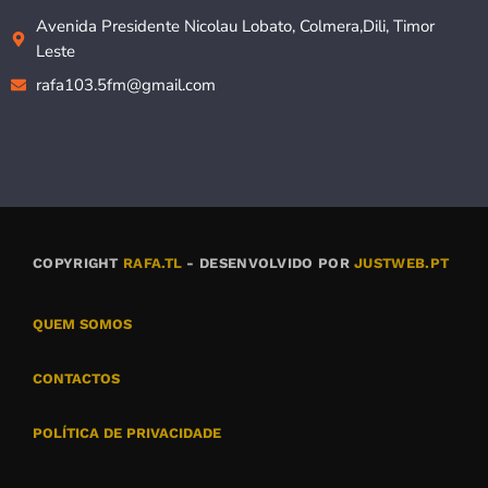
Avenida Presidente Nicolau Lobato, Colmera,Dili, Timor
Leste
rafa103.5fm@gmail.com
COPYRIGHT
RAFA.TL
- DESENVOLVIDO POR
JUSTWEB.PT
QUEM SOMOS
CONTACTOS
POLÍTICA DE PRIVACIDADE