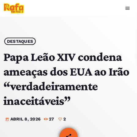
menu
close
play_arrow
OUVIR RAFA
DESTAQUES
Papa Leão XIV condena
ameaças dos EUA ao Irão
HOME
“verdadeiramente
NOTÍCIAS
inaceitáveis”
EQUIPA
ABRIL 8, 2026
27
2
TOP 15
today
PODCASTS
share
email