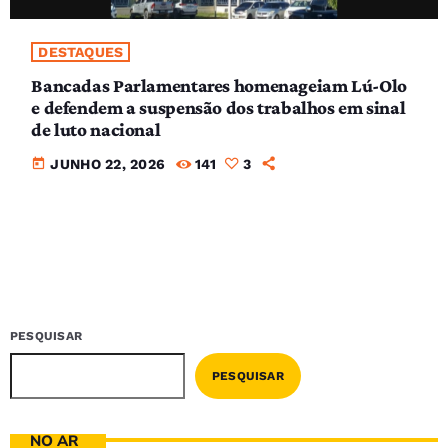
DESTAQUES
Bancadas Parlamentares homenageiam Lú-Olo
e defendem a suspensão dos trabalhos em sinal
de luto nacional
today
JUNHO 22, 2026
141
3
PESQUISAR
PESQUISAR
NO AR