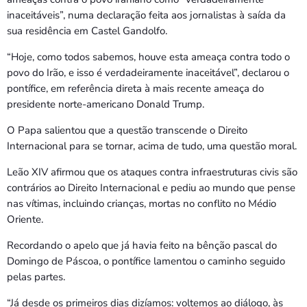
Bom dia RAFA
inaceitáveis”, numa declaração feita aos jornalistas à saída da
7:00 AM - 9:00 AM
sua residência em Castel Gandolfo.
“Hoje, como todos sabemos, houve esta ameaça contra todo o
Bom dia RAFA
povo do Irão, e isso é verdadeiramente inaceitável”, declarou o
7:00 AM - 10:00 AM
pontífice, em referência direta à mais recente ameaça do
presidente norte-americano Donald Trump.
O Papa salientou que a questão transcende o Direito
Internacional para se tornar, acima de tudo, uma questão moral.
Leão XIV afirmou que os ataques contra infraestruturas civis são
contrários ao Direito Internacional e pediu ao mundo que pense
nas vítimas, incluindo crianças, mortas no conflito no Médio
Oriente.
Recordando o apelo que já havia feito na bênção pascal do
Domingo de Páscoa, o pontífice lamentou o caminho seguido
pelas partes.
“Já desde os primeiros dias dizíamos: voltemos ao diálogo, às