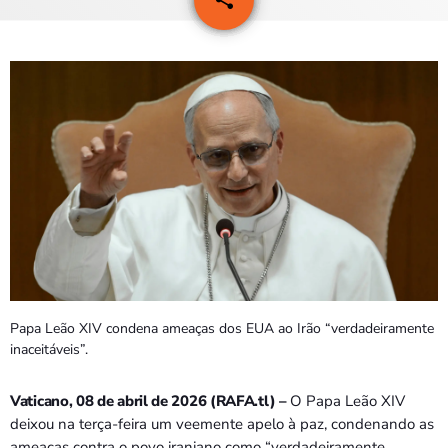
2
PROGRAMAS
VIDEOS
EVENTOS
CONTACTOS
PORTUGUÊS
keyboard_arrow_down
TÉTUM
PORTUGUÊS
PRÓXIMOS PROGRAMAS
Papa Leão XIV condena ameaças dos EUA ao Irão “verdadeiramente
inaceitáveis”.
Bom dia RAFA
7:00 AM - 10:00 AM
Vaticano, 08 de abril de 2026 (RAFA.tl) –
O Papa Leão XIV
deixou na terça-feira um veemente apelo à paz, condenando as
ameaças contra o povo iraniano como “verdadeiramente