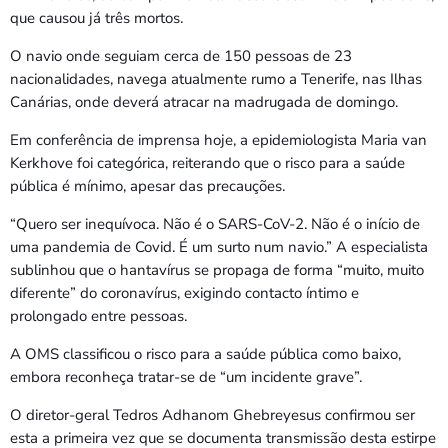
Bom dia RAFA
que causou já três mortos.
7:00 AM - 9:00 AM
O navio onde seguiam cerca de 150 pessoas de 23
nacionalidades, navega atualmente rumo a Tenerife, nas Ilhas
Bom dia RAFA
Canárias, onde deverá atracar na madrugada de domingo.
7:00 AM - 10:00 AM
Em conferência de imprensa hoje, a epidemiologista Maria van
Kerkhove foi categórica, reiterando que o risco para a saúde
pública é mínimo, apesar das precauções.
“Quero ser inequívoca. Não é o SARS-CoV-2. Não é o início de
uma pandemia de Covid. É um surto num navio.” A especialista
sublinhou que o hantavírus se propaga de forma “muito, muito
diferente” do coronavírus, exigindo contacto íntimo e
prolongado entre pessoas.
A OMS classificou o risco para a saúde pública como baixo,
embora reconheça tratar-se de “um incidente grave”.
O diretor-geral Tedros Adhanom Ghebreyesus confirmou ser
esta a primeira vez que se documenta transmissão desta estirpe