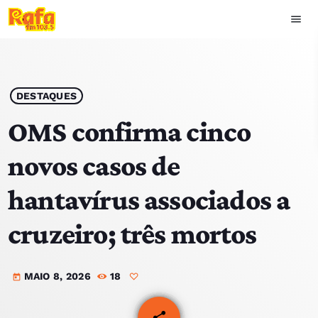
menu
close
play_arrow
OUVIR RAFA
DESTAQUES
OMS confirma cinco
novos casos de
HOME
hantavírus associados a
NOTÍCIAS
cruzeiro; três mortos
EQUIPA
MAIO 8, 2026
18
TOP 15
today
PODCASTS
share
email