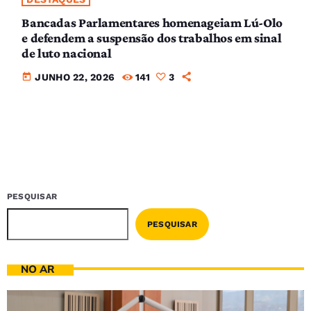
Bancadas Parlamentares homenageiam Lú-Olo
e defendem a suspensão dos trabalhos em sinal
de luto nacional
today
JUNHO 22, 2026
141
3
PESQUISAR
PESQUISAR
NO AR