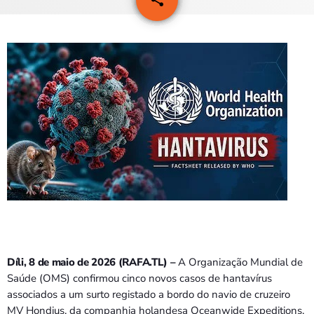
PROGRAMAS
VIDEOS
EVENTOS
CONTACTOS
PORTUGUÊS
keyboard_arrow_down
TÉTUM
PORTUGUÊS
PRÓXIMOS PROGRAMAS
Bom dia RAFA
Díli, 8 de maio de 2026 (RAFA.TL) –
A Organização Mundial de
7:00 AM - 10:00 AM
Saúde (OMS) confirmou cinco novos casos de hantavírus
associados a um surto registado a bordo do navio de cruzeiro
MV Hondius, da companhia holandesa Oceanwide Expeditions,