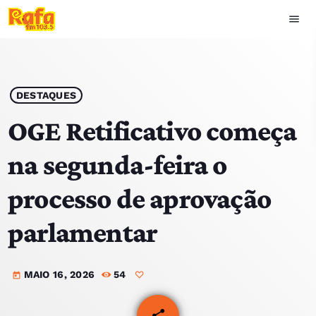
menu
close
play_arrow
OUVIR RAFA
DESTAQUES
OGE Retificativo começa
na segunda-feira o
HOME
processo de aprovação
NOTÍCIAS
parlamentar
EQUIPA
MAIO 16, 2026
54
TOP 15
today
PODCASTS
share
email