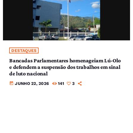
DESTAQUES
Bancadas Parlamentares homenageiam Lú-Olo
e defendem a suspensão dos trabalhos em sinal
de luto nacional
today
JUNHO 22, 2026
141
3