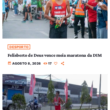
DESPORTO
Felisberto de Deus vence meia maratona da DIM
today
AGOSTO 8, 2026
17