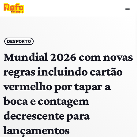
menu
close
play_arrow
OUVIR RAFA
DESPORTO
Mundial 2026 com novas
regras incluindo cartão
HOME
vermelho por tapar a
NOTÍCIAS
boca e contagem
EQUIPA
decrescente para
TOP 15
lançamentos
PODCASTS