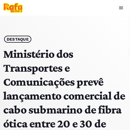
menu
close
play_arrow
OUVIR RAFA
DESTAQUE
Ministério dos
Transportes e
HOME
Comunicações prevê
NOTÍCIAS
lançamento comercial de
EQUIPA
cabo submarino de fibra
TOP 15
ótica entre 20 e 30 de
PODCASTS