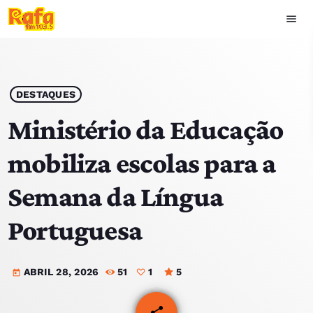
menu
close
play_arrow
OUVIR RAFA
DESTAQUES
Ministério da Educação
mobiliza escolas para a
HOME
Semana da Língua
NOTÍCIAS
Portuguesa
EQUIPA
ABRIL 28, 2026
51
1
5
TOP 15
today
PODCASTS
share
email