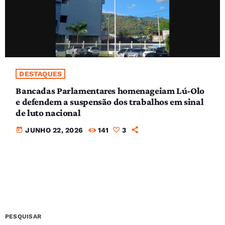
DESTAQUES
Bancadas Parlamentares homenageiam Lú-Olo
e defendem a suspensão dos trabalhos em sinal
de luto nacional
today
JUNHO 22, 2026
141
3
PESQUISAR