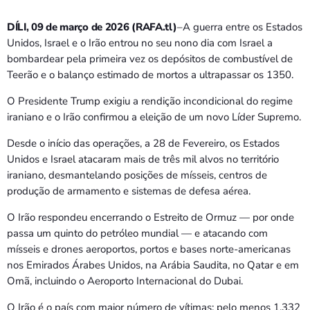
DÍLI, 09 de março de 2026 (RAFA.tl)
–A guerra entre os Estados
Unidos, Israel e o Irão entrou no seu nono dia com Israel a
bombardear pela primeira vez os depósitos de combustível de
Teerão e o balanço estimado de mortos a ultrapassar os 1350.
O Presidente Trump exigiu a rendição incondicional do regime
iraniano e o Irão confirmou a eleição de um novo Líder Supremo.
Desde o início das operações, a 28 de Fevereiro, os Estados
Unidos e Israel atacaram mais de três mil alvos no território
iraniano, desmantelando posições de mísseis, centros de
produção de armamento e sistemas de defesa aérea.
O Irão respondeu encerrando o Estreito de Ormuz — por onde
passa um quinto do petróleo mundial — e atacando com
mísseis e drones aeroportos, portos e bases norte-americanas
nos Emirados Árabes Unidos, na Arábia Saudita, no Qatar e em
Omã, incluindo o Aeroporto Internacional do Dubai.
O Irão é o país com maior número de vítimas: pelo menos 1.332