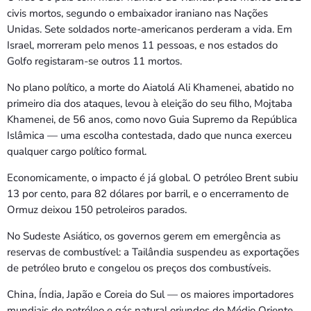
civis mortos, segundo o embaixador iraniano nas Nações
Unidas. Sete soldados norte-americanos perderam a vida. Em
Israel, morreram pelo menos 11 pessoas, e nos estados do
Golfo registaram-se outros 11 mortos.
No plano político, a morte do Aiatolá Ali Khamenei, abatido no
primeiro dia dos ataques, levou à eleição do seu filho, Mojtaba
Khamenei, de 56 anos, como novo Guia Supremo da República
Islâmica — uma escolha contestada, dado que nunca exerceu
qualquer cargo político formal.
Economicamente, o impacto é já global. O petróleo Brent subiu
13 por cento, para 82 dólares por barril, e o encerramento de
Ormuz deixou 150 petroleiros parados.
No Sudeste Asiático, os governos gerem em emergência as
reservas de combustível: a Tailândia suspendeu as exportações
de petróleo bruto e congelou os preços dos combustíveis.
China, Índia, Japão e Coreia do Sul — os maiores importadores
mundiais de petróleo e gás natural oriundos do Médio Oriente