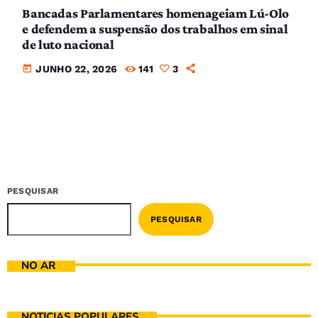
Bancadas Parlamentares homenageiam Lú-Olo
e defendem a suspensão dos trabalhos em sinal
de luto nacional
today
JUNHO 22, 2026
141
3
PESQUISAR
PESQUISAR
NO AR
NOTÍCIAS POPULARES