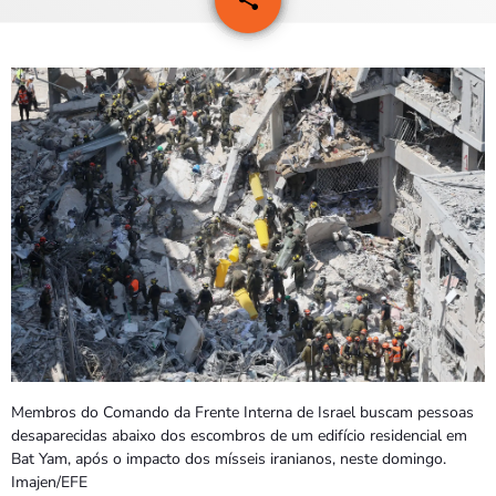
6
PROGRAMAS
VIDEOS
EVENTOS
CONTACTOS
PORTUGUÊS
keyboard_arrow_down
TÉTUM
PORTUGUÊS
PRÓXIMOS PROGRAMAS
Membros do Comando da Frente Interna de Israel buscam pessoas
desaparecidas abaixo dos escombros de um edifício residencial em
Bat Yam, após o impacto dos mísseis iranianos, neste domingo.
Imajen/EFE