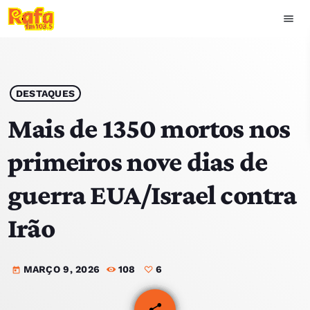
menu
close
play_arrow
OUVIR RAFA
DESTAQUES
Mais de 1350 mortos nos
primeiros nove dias de
HOME
guerra EUA/Israel contra
NOTÍCIAS
Irão
EQUIPA
MARÇO 9, 2026
108
6
TOP 15
today
PODCASTS
share
email