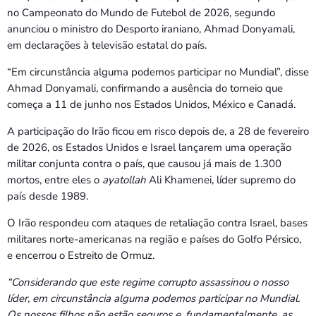
Bom dia RAFA
no Campeonato do Mundo de Futebol de 2026, segundo
7:00 AM - 10:00 AM
anunciou o ministro do Desporto iraniano, Ahmad Donyamali,
em declarações à televisão estatal do país.
“Em circunstância alguma podemos participar no Mundial”, disse
Ahmad Donyamali, confirmando a ausência do torneio que
começa a 11 de junho nos Estados Unidos, México e Canadá.
A participação do Irão ficou em risco depois de, a 28 de fevereiro
de 2026, os Estados Unidos e Israel lançarem uma operação
militar conjunta contra o país, que causou já mais de 1.300
mortos, entre eles o
ayatollah
Ali Khamenei, líder supremo do
país desde 1989.
O Irão respondeu com ataques de retaliação contra Israel, bases
militares norte-americanas na região e países do Golfo Pérsico,
e encerrou o Estreito de Ormuz.
“Considerando que este regime corrupto assassinou o nosso
líder, em circunstância alguma podemos participar no Mundial.
Os nossos filhos não estão seguros e, fundamentalmente, as