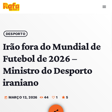
menu
close
play_arrow
OUVIR RAFA
DESPORTO
Irão fora do Mundial de
Futebol de 2026 –
HOME
Ministro do Desporto
NOTÍCIAS
iraniano
EQUIPA
MARÇO 12, 2026
44
1
5
TOP 15
today
PODCASTS
share
email