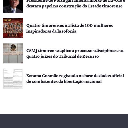
Presidente de Portugal lamenta morte de Lú-Olo e
destaca papel na construção do Estado timorense
Quatro timorenses na lista de 100 mulheres
inspiradoras da lusofonia
CSMJ timorense aplicou processos disciplinares a
quatro juízes do Tribunal de Recurso
Xanana Gusmão registado na base de dados oficial
de combatentes da libertação nacional