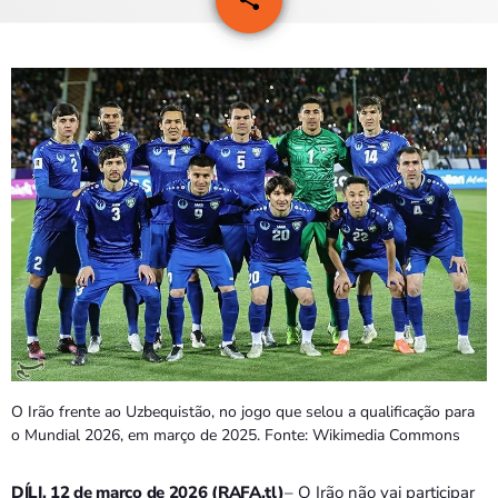
1
PROGRAMAS
VIDEOS
EVENTOS
CONTACTOS
PORTUGUÊS
keyboard_arrow_down
TÉTUM
PORTUGUÊS
PRÓXIMOS PROGRAMAS
Bom dia RAFA
O Irão frente ao Uzbequistão, no jogo que selou a qualificação para
7:00 AM - 9:00 AM
o Mundial 2026, em março de 2025. Fonte: Wikimedia Commons
DÍLI, 12 de março de 2026 (RAFA.tl)
– O Irão não vai participar