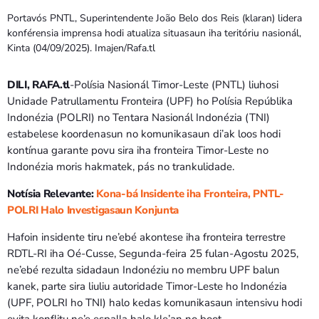
Portavós PNTL, Superintendente João Belo dos Reis (klaran) lidera
konférensia imprensa hodi atualiza situasaun iha teritóriu nasionál,
Kinta (04/09/2025). Imajen/Rafa.tl
DILI, RAFA.tl
-Polísia Nasionál Timor-Leste (PNTL) liuhosi
Unidade Patrullamentu Fronteira (UPF) ho Polísia Repúblika
Indonézia (POLRI) no Tentara Nasionál Indonézia (TNI)
estabelese koordenasun no komunikasaun di’ak loos hodi
kontínua garante povu sira iha fronteira Timor-Leste no
Indonézia moris hakmatek, pás no trankulidade.
Notísia Relevante:
Kona-bá Insidente iha Fronteira, PNTL-
POLRI Halo Investigasaun Konjunta
Hafoin insidente tiru ne’ebé akontese iha fronteira terrestre
RDTL-RI iha Oé-Cusse, Segunda-feira 25 fulan-Agostu 2025,
ne’ebé rezulta sidadaun Indonéziu no membru UPF balun
kanek, parte sira liuliu autoridade Timor-Leste ho Indonézia
(UPF, POLRI ho TNI) halo kedas komunikasaun intensivu hodi