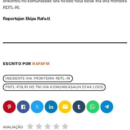
enkontru ho komunidade sira ne’ebé hela besik iha liña fronteira
RDTL-RI.
Reportajen Ekipa Rafa.tl
ESCRITO POR
RAFAFM
INSIDENTE IHA FRONTEIRA RDTL-RI
PNTL-POLRI HO TNI IHA KOMUNIKASAUN DI’AK LOOS
email
AVALIAÇÃO