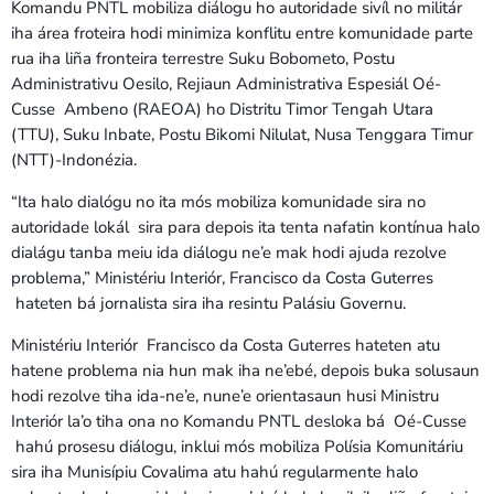
Komandu PNTL mobiliza diálogu ho autoridade sivíl no militár
iha área froteira hodi minimiza konflitu entre komunidade parte
rua iha liña fronteira terrestre Suku Bobometo, Postu
Administrativu Oesilo, Rejiaun Administrativa Espesiál Oé-
Cusse Ambeno (RAEOA) ho Distritu Timor Tengah Utara
(TTU), Suku Inbate, Postu Bikomi Nilulat, Nusa Tenggara Timur
(NTT)-Indonézia.
“Ita halo dialógu no ita mós mobiliza komunidade sira no
autoridade lokál sira para depois ita tenta nafatin kontínua halo
dialágu tanba meiu ida diálogu ne’e mak hodi ajuda rezolve
problema,” Ministériu Interiór, Francisco da Costa Guterres
hateten bá jornalista sira iha resintu Palásiu Governu.
Ministériu Interiór Francisco da Costa Guterres hateten atu
hatene problema nia hun mak iha ne’ebé, depois buka solusaun
hodi rezolve tiha ida-ne’e, nune’e orientasaun husi Ministru
Interiór la’o tiha ona no Komandu PNTL desloka bá Oé-Cusse
hahú prosesu diálogu, inklui mós mobiliza Polísia Komunitáriu
sira iha Munisípiu Covalima atu hahú regularmente halo