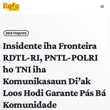
menu
close
play_arrow
OUVIR RAFA
DESTAQUES
Insidente iha Fronteira
RDTL-RI, PNTL-POLRI
HOME
ho TNI iha
NOTÍCIAS
Komunikasaun Di’ak
EQUIPA
Loos Hodi Garante Pás Bá
TOP 15
Komunidade
PODCASTS