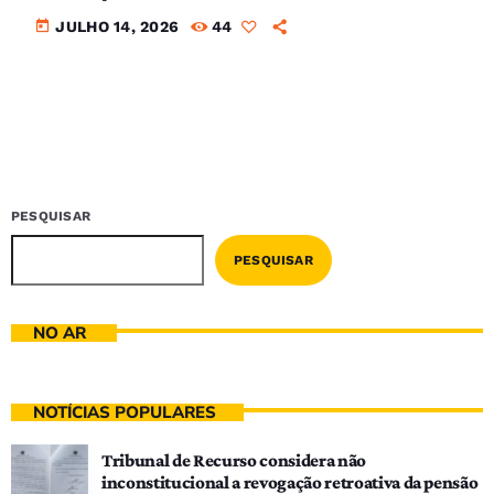
today
JULHO 14, 2026
44
PESQUISAR
PESQUISAR
NO AR
NOTÍCIAS POPULARES
Tribunal de Recurso considera não
inconstitucional a revogação retroativa da pensão