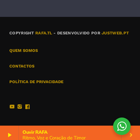
COPYRIGHT
RAFA.TL
- DESENVOLVIDO POR
JUSTWEB.PT
QUEM SOMOS
CONTACTOS
POLÍTICA DE PRIVACIDADE
Ouvir RAFA
play_arrow
keyboard_arrow_right
Ritmo, Voz e Coração de Timor