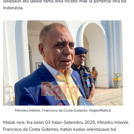
sidadaun atu labele tama área ne’ebé mak la pertense ona ba
Indonézia.
Ministru Interiór, Francisco da Costa Guterres. Imajen/Rafa.tl
Molok ne’e, iha loron 03 fulan-Setembru 2025, Ministru Interiór,
Francisco da Costa Guterres, hatún kedas orientasaun bá