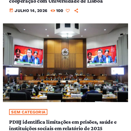
cooperação com Universidade de Lisboa
today
JULHO 14, 2026
100
SEM CATEGORIA
PDHJ identifica limitações em prisões, saúde e
instituições sociais em relatório de 2025