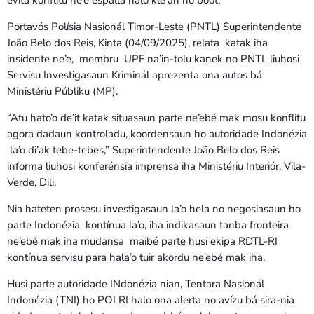
evita konflitu ne’e espalla halo kle’an no boot.
Portavós Polísia Nasionál Timor-Leste (PNTL) Superintendente
João Belo dos Reis, Kinta (04/09/2025), relata katak iha
insidente ne’e, membru UPF na’in-tolu kanek no PNTL liuhosi
Servisu Investigasaun Kriminál aprezenta ona autos bá
Ministériu Públiku (MP).
“Atu hato’o de’it katak situasaun parte ne’ebé mak mosu konflitu
agora dadaun kontroladu, koordensaun ho autoridade Indonézia
la’o di’ak tebe-tebes,” Superintendente João Belo dos Reis
informa liuhosi konferénsia imprensa iha Ministériu Interiór, Vila-
Verde, Dili.
Nia hateten prosesu investigasaun la’o hela no negosiasaun ho
parte Indonézia kontínua la’o, iha indikasaun tanba fronteira
ne’ebé mak iha mudansa maibé parte husi ekipa RDTL-RI
kontínua servisu para hala’o tuir akordu ne’ebé mak iha.
Husi parte autoridade INdonézia nian, Tentara Nasionál
Indonézia (TNI) ho POLRI halo ona alerta no avízu bá sira-nia