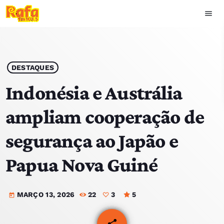
menu
close
play_arrow
OUVIR RAFA
DESTAQUES
Indonésia e Austrália
ampliam cooperação de
HOME
segurança ao Japão e
NOTÍCIAS
Papua Nova Guiné
EQUIPA
MARÇO 13, 2026
22
3
5
TOP 15
today
PODCASTS
share
email