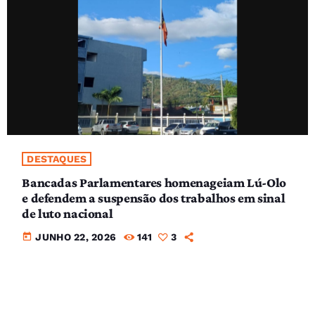
DESTAQUES
Bancadas Parlamentares homenageiam Lú-Olo
e defendem a suspensão dos trabalhos em sinal
de luto nacional
today
JUNHO 22, 2026
141
3