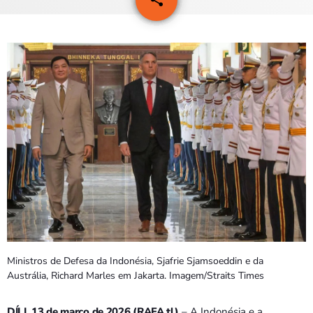
3
PROGRAMAS
VIDEOS
EVENTOS
CONTACTOS
PORTUGUÊS
keyboard_arrow_down
TÉTUM
PORTUGUÊS
PRÓXIMOS PROGRAMAS
Bom dia RAFA
Ministros de Defesa da Indonésia, Sjafrie Sjamsoeddin e da
7:00 AM - 10:00 AM
Austrália, Richard Marles em Jakarta. Imagem/Straits Times
DÍLI, 13 de março de 2026 (RAFA.tl)
– A Indonésia e a