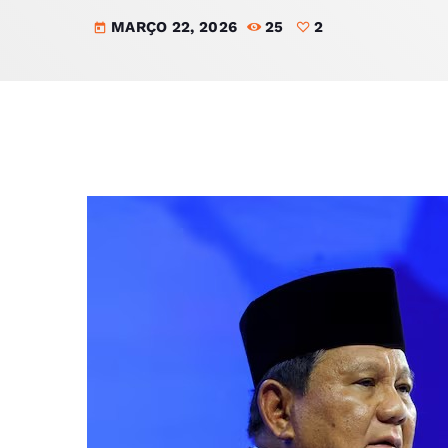
MARÇO 22, 2026
25
2
today