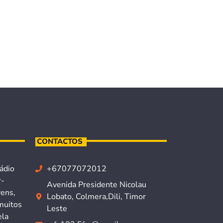
CONTACTOS
ádio
+67077072012
r-
Avenida Presidente Nicolau
vens,
Lobato, Colmera,Dili, Timor
muitos
Leste
ela