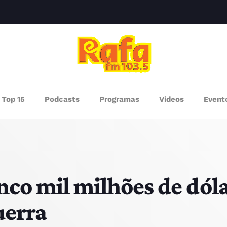
clos
AGAZINE
Top 15
Podcasts
Programas
Videos
Event
ROGRAMAS
UEM SOMOS
PISODES
inco mil milhões de dó
uerra
RÓXIMOS PROGRAMAS