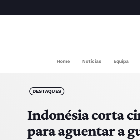
M
Home
Notícias
Equipa
P
Q
DESTAQUES
E
Indonésia corta c
para aguentar a g
P