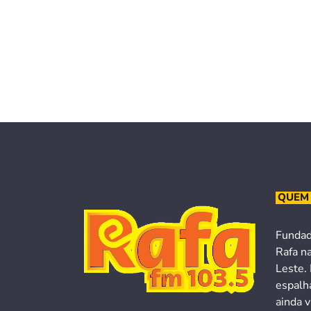
QUEM
Fundad
Rafa n
Leste. 
espalh
ainda v