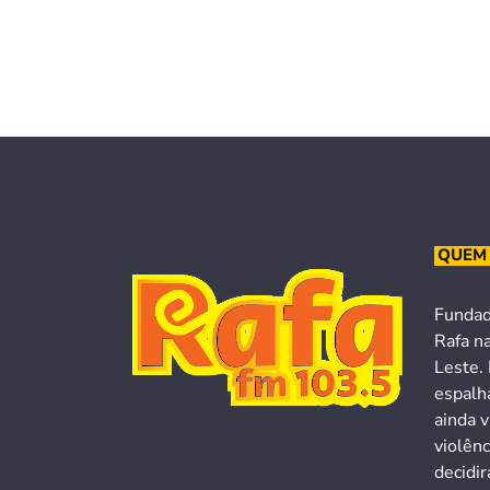
QUEM
Fundad
Rafa n
Leste. 
espalh
ainda v
violên
decidi