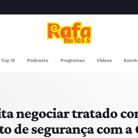
clos
AGAZINE
Top 15
Podcasts
Programas
Videos
Event
ROGRAMAS
UEM SOMOS
PISODES
ta negociar tratado co
to de segurança com a
RÓXIMOS PROGRAMAS