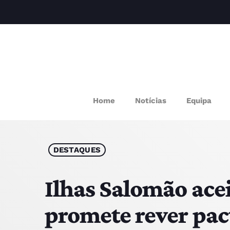
M
Home
Notícias
Equipa
P
Q
DESTAQUES
E
Ilhas Salomão acei
promete rever pac
P