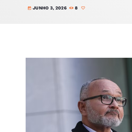
JUNHO 3, 2026
8
today