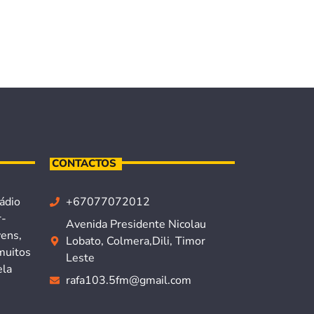
CONTACTOS
ádio
+67077072012
r-
Avenida Presidente Nicolau
vens,
Lobato, Colmera,Dili, Timor
muitos
Leste
ela
rafa103.5fm@gmail.com