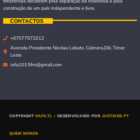
timorenses decidiram pela separação da Indonésia e pela
construção de um país independente e livre.
CONTACTOS
+67077072012
Avenida Presidente Nicolau Lobato, Colmera,Dili, Timor
Leste
rafa103.5fm@gmail.com
COPYRIGHT
RAFA.TL
- DESENVOLVIDO POR
JUSTWEB.PT
QUEM SOMOS