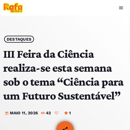
menu
close
play_arrow
OUVIR RAFA
DESTAQUES
III Feira da Ciência
realiza-se esta semana
HOME
sob o tema “Ciência para
NOTÍCIAS
um Futuro Sustentável”
EQUIPA
MAIO 11, 2026
42
1
TOP 15
today
PODCASTS
share
email