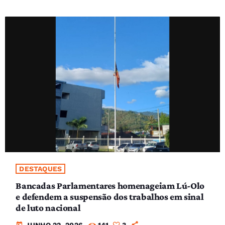
DESTAQUES
Bancadas Parlamentares homenageiam Lú-Olo
e defendem a suspensão dos trabalhos em sinal
de luto nacional
today
JUNHO 22, 2026
141
3