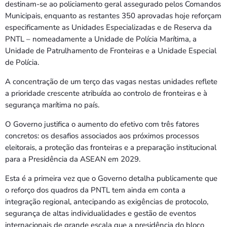
Bom dia RAFA
destinam-se ao policiamento geral assegurado pelos Comandos
7:00 AM - 10:00 AM
Municipais, enquanto as restantes 350 aprovadas hoje reforçam
especificamente as Unidades Especializadas e de Reserva da
PNTL – nomeadamente a Unidade de Polícia Marítima, a
Unidade de Patrulhamento de Fronteiras e a Unidade Especial
de Polícia.
A concentração de um terço das vagas nestas unidades reflete
a prioridade crescente atribuída ao controlo de fronteiras e à
segurança marítima no país.
O Governo justifica o aumento do efetivo com três fatores
concretos: os desafios associados aos próximos processos
eleitorais, a proteção das fronteiras e a preparação institucional
para a Presidência da ASEAN em 2029.
Esta é a primeira vez que o Governo detalha publicamente que
o reforço dos quadros da PNTL tem ainda em conta a
integração regional, antecipando as exigências de protocolo,
segurança de altas individualidades e gestão de eventos
internacionais de grande escala que a presidência do bloco