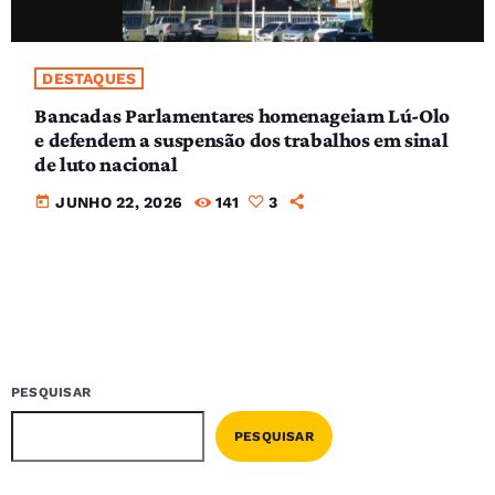
DESTAQUES
Bancadas Parlamentares homenageiam Lú-Olo
e defendem a suspensão dos trabalhos em sinal
de luto nacional
today
JUNHO 22, 2026
141
3
PESQUISAR
PESQUISAR