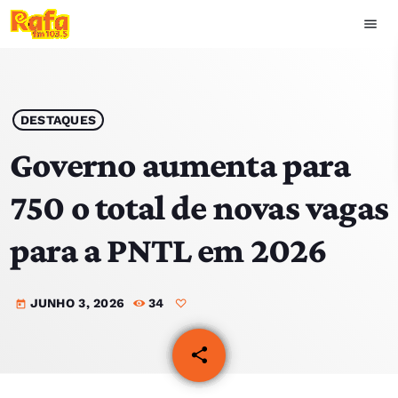
menu
close
play_arrow
OUVIR RAFA
DESTAQUES
Governo aumenta para
750 o total de novas vagas
HOME
para a PNTL em 2026
NOTÍCIAS
JUNHO 3, 2026
34
EQUIPA
today
TOP 15
share
email
PODCASTS