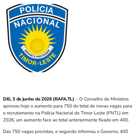
PROGRAMAS
VIDEOS
EVENTOS
CONTACTOS
PORTUGUÊS
keyboard_arrow_down
TÉTUM
PORTUGUÊS
PRÓXIMOS PROGRAMAS
Díli, 3 de junho de 2026 (RAFA.TL)
– O Conselho de Ministros
aprovou hoje o aumento para 750 do total de novas vagas para
Bom dia RAFA
o recrutamento na Polícia Nacional de Timor-Leste (PNTL) em
7:00 AM - 9:00 AM
2026, um aumento face ao total anteriormente fixado em 400.
Das 750 vagas previstas, e segundo informou o Governo, 400