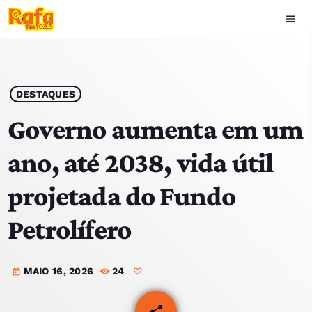
menu
close
play_arrow
OUVIR RAFA
DESTAQUES
Governo aumenta em um
ano, até 2038, vida útil
HOME
projetada do Fundo
NOTÍCIAS
Petrolífero
EQUIPA
MAIO 16, 2026
24
TOP 15
today
PODCASTS
share
email