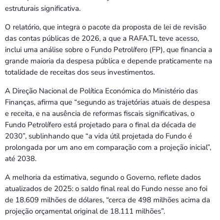
Bom dia RAFA
estruturais significativa.
7:00 AM - 9:00 AM
O relatório, que integra o pacote da proposta de lei de revisão
das contas públicas de 2026, a que a RAFA.TL teve acesso,
Bom dia RAFA
inclui uma análise sobre o Fundo Petrolífero (FP), que financia a
7:00 AM - 10:00 AM
grande maioria da despesa pública e depende praticamente na
totalidade de receitas dos seus investimentos.
A Direção Nacional de Política Económica do Ministério das
Finanças, afirma que “segundo as trajetórias atuais de despesa
e receita, e na ausência de reformas fiscais significativas, o
Fundo Petrolífero está projetado para o final da década de
2030”, sublinhando que “a vida útil projetada do Fundo é
prolongada por um ano em comparação com a projeção inicial”,
até 2038.
A melhoria da estimativa, segundo o Governo, reflete dados
atualizados de 2025: o saldo final real do Fundo nesse ano foi
de 18.609 milhões de dólares, “cerca de 498 milhões acima da
projeção orçamental original de 18.111 milhões”.