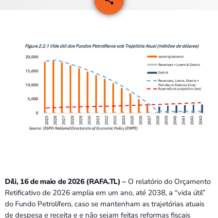
PROGRAMAS
VIDEOS
EVENTOS
CONTACTOS
PORTUGUÊS
keyboard_arrow_down
TÉTUM
PORTUGUÊS
PRÓXIMOS PROGRAMAS
Bom dia RAFA
Díli, 16 de maio de 2026 (RAFA.TL) –
O relatório do Orçamento
7:00 AM - 10:00 AM
Retificativo de 2026 amplia em um ano, até 2038, a “vida útil”
do Fundo Petrolífero, caso se mantenham as trajetórias atuais
de despesa e receita e e não sejam feitas reformas fiscais