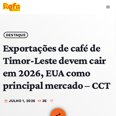
menu
close
play_arrow
OUVIR RAFA
DESTAQUE
Exportações de café de
Timor-Leste devem cair
HOME
em 2026, EUA como
NOTÍCIAS
principal mercado – CCT
EQUIPA
JULHO 1, 2026
36
TOP 15
today
PODCASTS
share
email