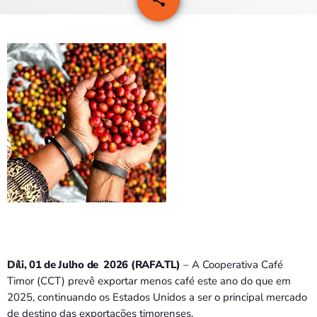
PROGRAMAS
VIDEOS
EVENTOS
CONTACTOS
PORTUGUÊS
keyboard_arrow_down
TÉTUM
PORTUGUÊS
PRÓXIMOS PROGRAMAS
Bom dia RAFA
Díli, 01 de Julho de 2026 (RAFA.TL)
– A Cooperativa Café
7:00 AM - 10:00 AM
Timor (CCT) prevê exportar menos café este ano do que em
2025, continuando os Estados Unidos a ser o principal mercado
de destino das exportações timorenses.