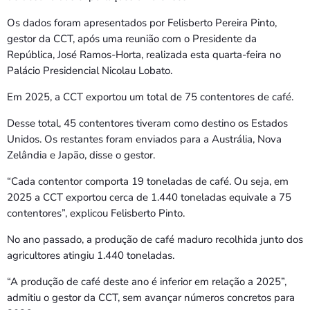
Bom dia RAFA
7:00 AM - 9:00 AM
Os dados foram apresentados por Felisberto Pereira Pinto,
gestor da CCT, após uma reunião com o Presidente da
República, José Ramos-Horta, realizada esta quarta-feira no
Bom dia RAFA
Palácio Presidencial Nicolau Lobato.
7:00 AM - 10:00 AM
Em 2025, a CCT exportou um total de 75 contentores de café.
Desse total, 45 contentores tiveram como destino os Estados
Unidos. Os restantes foram enviados para a Austrália, Nova
Zelândia e Japão, disse o gestor.
“Cada contentor comporta 19 toneladas de café. Ou seja, em
2025 a CCT exportou cerca de 1.440 toneladas equivale a 75
contentores”, explicou Felisberto Pinto.
No ano passado, a produção de café maduro recolhida junto dos
agricultores atingiu 1.440 toneladas.
“A produção de café deste ano é inferior em relação a 2025”,
admitiu o gestor da CCT, sem avançar números concretos para