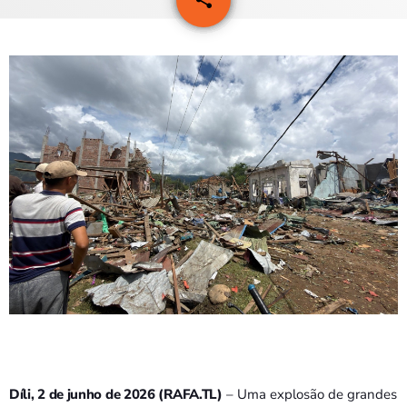
PROGRAMAS
VIDEOS
EVENTOS
CONTACTOS
PORTUGUÊS
keyboard_arrow_down
TÉTUM
PORTUGUÊS
PRÓXIMOS PROGRAMAS
Bom dia RAFA
7:00 AM - 10:00 AM
Díli, 2 de junho de 2026 (RAFA.TL)
– Uma explosão de grandes