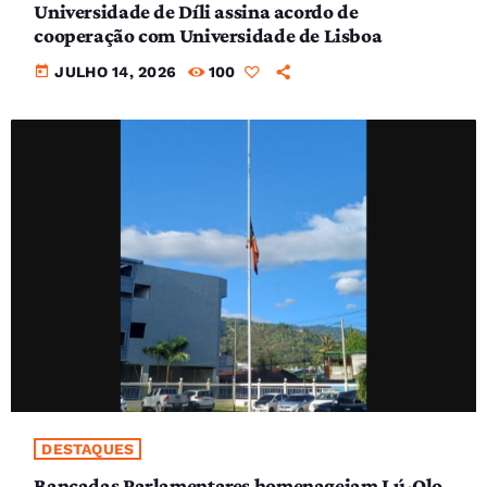
Universidade de Díli assina acordo de
cooperação com Universidade de Lisboa
today
JULHO 14, 2026
100
DESTAQUES
Bancadas Parlamentares homenageiam Lú-Olo