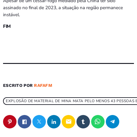
Apesar de um cessar-fogo mediado pela China ter sido
assinado no final de 2023, a situação na região permanece
instável.
FIM
ESCRITO POR
RAFAFM
EXPLOSÃO DE MATERIAL DE MINA MATA PELO MENOS 43 PESSOAS
email