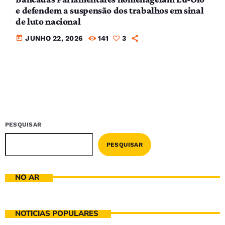
e defendem a suspensão dos trabalhos em sinal
de luto nacional
today
JUNHO 22, 2026
141
3
PESQUISAR
PESQUISAR
NO AR
NOTÍCIAS POPULARES