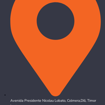
Avenida Presidente Nicolau Lobato, Colmera,Dili, Timor