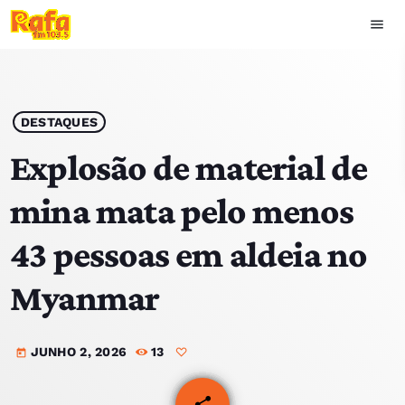
menu
close
play_arrow
OUVIR RAFA
DESTAQUES
Explosão de material de
mina mata pelo menos
HOME
43 pessoas em aldeia no
NOTÍCIAS
Myanmar
EQUIPA
JUNHO 2, 2026
13
TOP 15
today
PODCASTS
share
email