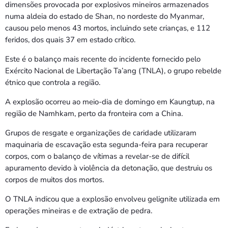
Bom dia RAFA
dimensões provocada por explosivos mineiros armazenados
7:00 AM - 9:00 AM
numa aldeia do estado de Shan, no nordeste do Myanmar,
causou pelo menos 43 mortos, incluindo sete crianças, e 112
feridos, dos quais 37 em estado crítico.
Bom dia RAFA
7:00 AM - 10:00 AM
Este é o balanço mais recente do incidente fornecido pelo
Exército Nacional de Libertação Ta’ang (TNLA), o grupo rebelde
étnico que controla a região.
A explosão ocorreu ao meio-dia de domingo em Kaungtup, na
região de Namhkam, perto da fronteira com a China.
Grupos de resgate e organizações de caridade utilizaram
maquinaria de escavação esta segunda-feira para recuperar
corpos, com o balanço de vítimas a revelar-se de difícil
apuramento devido à violência da detonação, que destruiu os
corpos de muitos dos mortos.
O TNLA indicou que a explosão envolveu gelignite utilizada em
operações mineiras e de extração de pedra.