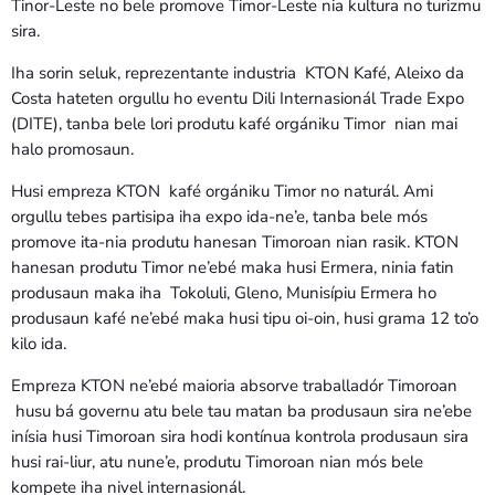
Tinor-Leste no bele promove Timor-Leste nia kultura no turizmu
sira.
Iha sorin seluk, reprezentante industria KTON Kafé, Aleixo da
Costa hateten orgullu ho eventu Dili Internasionál Trade Expo
(DITE), tanba bele lori produtu kafé orgániku Timor nian mai
halo promosaun.
Husi empreza KTON kafé orgániku Timor no naturál. Ami
orgullu tebes partisipa iha expo ida-ne’e, tanba bele mós
promove ita-nia produtu hanesan Timoroan nian rasik. KTON
hanesan produtu Timor ne’ebé maka husi Ermera, ninia fatin
produsaun maka iha Tokoluli, Gleno, Munisípiu Ermera ho
produsaun kafé ne’ebé maka husi tipu oi-oin, husi grama 12 to’o
kilo ida.
Empreza KTON ne’ebé maioria absorve traballadór Timoroan
husu bá governu atu bele tau matan ba produsaun sira ne’ebe
inísia husi Timoroan sira hodi kontínua kontrola produsaun sira
husi rai-liur, atu nune’e, produtu Timoroan nian mós bele
kompete iha nivel internasionál.