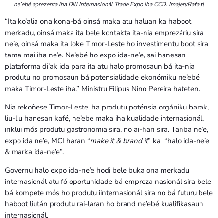
ne’ebé aprezenta iha Dili Internasionál Trade Expo iha CCD. Imajen/Rafa.tl
“Ita ko’alia ona kona-bá oinsá maka atu haluan ka haboot
merkadu, oinsá maka ita bele kontakta ita-nia emprezáriu sira
ne’e, oinsá maka ita loke Timor-Leste ho investimentu boot sira
tama mai iha ne’e. Ne’ebé ho expo ida-ne’e, sai hanesan
plataforma di’ak ida para ita atu halo promosaun bá ita-nia
produtu no promosaun bá potensialidade ekonómiku ne’ebé
maka Timor-Leste iha,” Ministru Filipus Nino Pereira hateten.
Nia rekoñese Timor-Leste iha produtu poténsia orgániku barak,
liu-liu hanesan kafé, ne’ebe maka iha kualidade internasionál,
inklui mós produtu gastronomia sira, no ai-han sira. Tanba ne’e,
expo ida ne’e, MCI haran “
make it & brand it
” ka “halo ida-ne’e
& marka ida-ne’e”.
Governu halo expo ida-ne’e hodi bele buka ona merkadu
internasionál atu fó oportunidade bá empreza nasionál sira bele
bá kompete mós ho produtu iinternasionál sira no bá futuru bele
haboot liután produtu rai-laran ho brand ne’ebé kualifikasaun
internasionál.