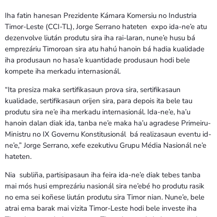
Iha fatin hanesan Prezidente Kámara Komersiu no Industria
Timor-Leste (CCI-TL), Jorge Serrano hateten expo ida-ne’e atu
dezenvolve liután produtu sira iha rai-laran, nune’e husu bá
emprezáriu Timoroan sira atu hahú hanoin bá hadia kualidade
iha produsaun no hasa’e kuantidade produsaun hodi bele
kompete iha merkadu internasionál.
“Ita presiza maka sertifikasaun prova sira, sertifikasaun
kualidade, sertifikasaun orijen sira, para depois ita bele tau
produtu sira ne’e iha merkadu internasionál. Ida-ne’e, ha’u
hanoin dalan diak ida, tanba ne’e maka ha’u agradese Primeiru-
Ministru no IX Governu Konstitusionál bá realizasaun eventu id-
ne’e,” Jorge Serrano, xefe ezekutivu Grupu Média Nasionál ne’e
hateten.
Nia subliña, partisipasaun iha feira ida-ne’e diak tebes tanba
mai mós husi emprezáriu nasionál sira ne’ebé ho produtu rasik
no ema sei koñese liután produtu sira Timor nian. Nune’e, bele
atrai ema barak mai vizita Timor-Leste hodi bele investe iha