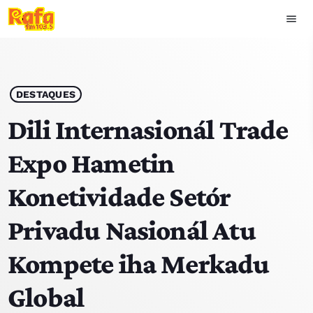
menu
close
play_arrow
OUVIR RAFA
DESTAQUES
Dili Internasionál Trade
Expo Hametin
HOME
Konetividade Setór
NOTÍCIAS
Privadu Nasionál Atu
EQUIPA
Kompete iha Merkadu
TOP 15
Global
PODCASTS