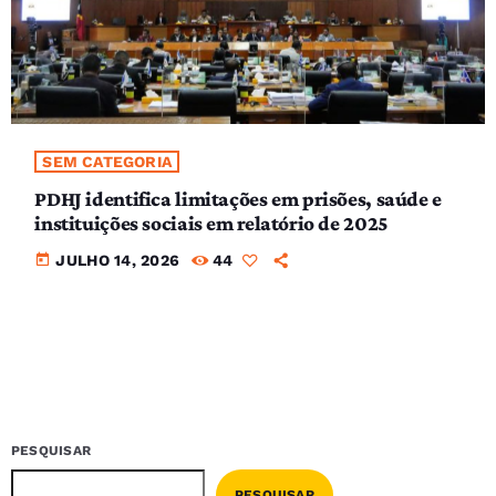
SEM CATEGORIA
PDHJ identifica limitações em prisões, saúde e
instituições sociais em relatório de 2025
today
JULHO 14, 2026
44
PESQUISAR
PESQUISAR