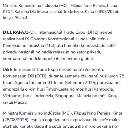
Bom dia RAFA
Ministru Komérsiu no Indústria (MCI), Filipus Nino Pereira, hemu
7:00 AM - 10:00 AM
KTON Kafé iha Dili Interanasionál Trade Expo, Kinta (28/08/2025).
Imajen/Rafa.tl
DILI, RAFA.tl
–Dili Internasionál Trade Expo (DITE) ne’ebé
realiza husi IX Governu Konstitusionál, liuhosi Ministériu
Komérsiu no Indústria (MCI) atu hametin konetividade setór
privadu nasionál no hadia relasaun ho setór privadu
internasionál hodi kompete iha merkadu globál.
Dili Internasionál Trade Expo ne’ebé hala’o iha Sentru
Konvensaun Dili (CCD), durante semana ida, hahú husi loron 28
fulan-Agostu to’o loron 01 fulan-Setembru 2025, partisipa husi
emprezáriu oi-oin husi Timor-Leste no mós husi Kambodia,
Vietname, Índia, Indonézia, Singapura, Malázia ho mós Xina,
inklui Macau.
Ministru Komérsiu no Indústria (MCI), Filipus Nino Pereira, Kinta
(28/08/2025), esplika objetivu husi expozisaun ida-ne’e maka
atu halo konetividade iha setór privadu iha mikro pekena no