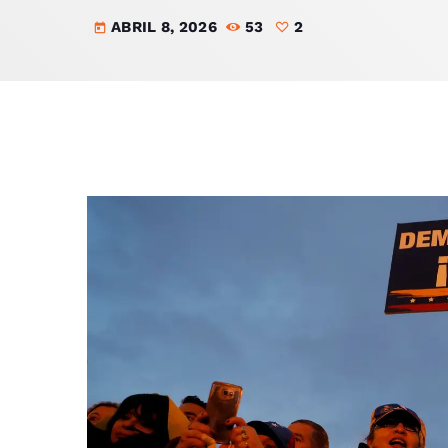
ABRIL 8, 2026
53
2
today