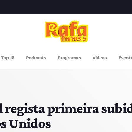
clos
AGAZINE
Top 15
Podcasts
Programas
Videos
Event
ROGRAMAS
UEM SOMOS
PISODES
 regista primeira subi
os Unidos
RÓXIMOS PROGRAMAS