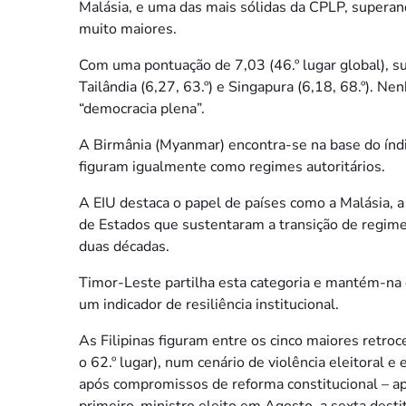
Malásia, e uma das mais sólidas da CPLP, supera
muito maiores.
Com uma pontuação de 7,03 (46.º lugar global), supe
Tailândia (6,27, 63.º) e Singapura (6,18, 68.º). 
“democracia plena”.
A Birmânia (Myanmar) encontra-se na base do ín
figuram igualmente como regimes autoritários.
A EIU destaca o papel de países como a Malásia, 
de Estados que sustentaram a transição de regime
duas décadas.
Timor-Leste partilha esta categoria e mantém-na d
um indicador de resiliência institucional.
As Filipinas figuram entre os cinco maiores retro
o 62.º lugar), num cenário de violência eleitoral 
após compromissos de reforma constitucional – ap
primeiro-ministro eleito em Agosto, a sexta dest