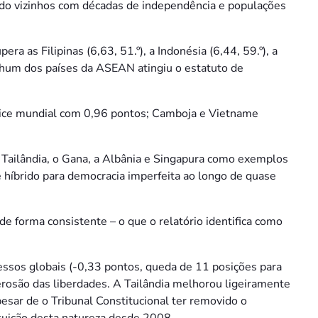
ndo vizinhos com décadas de independência e populações
ra as Filipinas (6,63, 51.º), a Indonésia (6,44, 59.º), a
Nenhum dos países da ASEAN atingiu o estatuto de
dice mundial com 0,96 pontos; Camboja e Vietname
a Tailândia, o Gana, a Albânia e Singapura como exemplos
 híbrido para democracia imperfeita ao longo de quase
e forma consistente – o que o relatório identifica como
cessos globais (-0,33 pontos, queda de 11 posições para
e erosão das liberdades. A Tailândia melhorou ligeiramente
esar de o Tribunal Constitucional ter removido o
ituição desta natureza desde 2008.