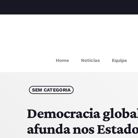
M
Home
Notícias
Equipa
P
Q
SEM CATEGORIA
E
Democracia global
afunda nos Estad
P