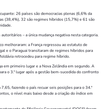
ocupante: 26 países são democracias plenas (6,6% da
as (38,4%), 32 são regimes híbridos (15,7%) e 61 são
nidade.
autoritários – a única mudança negativa nesta categoria.
nco melhoraram: a França regressou ao estatuto de
al e o Paraguai transitaram de regimes híbridos para
Moldávia retrocedeu para regime híbrido.
a em primeiro lugar e a Nova Zelândia em segundo. A
para o 3.º lugar após a gestão bem-sucedida do confronto
7,65, fazendo o país recuar seis posições para o 34.º
ntos, o nível mais baixo desde a criação do índice em
 Departamento de Eficiência Governamental (DOGE) foram