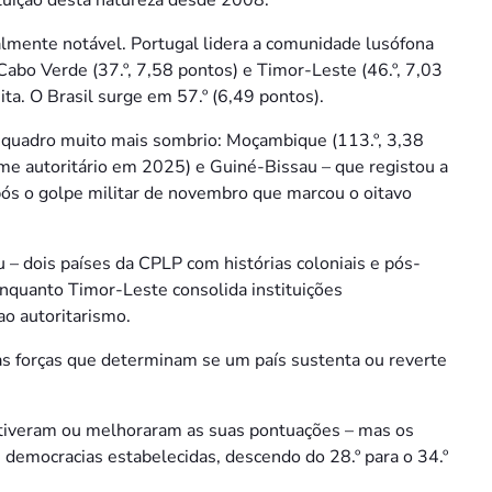
lmente notável. Portugal lidera a comunidade lusófona
Cabo Verde (37.º, 7,58 pontos) e Timor-Leste (46.º, 7,03
ta. O Brasil surge em 57.º (6,49 pontos).
 quadro muito mais sombrio: Moçambique (113.º, 3,38
gime autoritário em 2025) e Guiné-Bissau – que registou a
ós o golpe militar de novembro que marcou o oitavo
– dois países da CPLP com histórias coloniais e pós-
 enquanto Timor-Leste consolida instituições
ao autoritarismo.
as forças que determinam se um país sustenta ou reverte
ntiveram ou melhoraram as suas pontuações – mas os
 democracias estabelecidas, descendo do 28.º para o 34.º