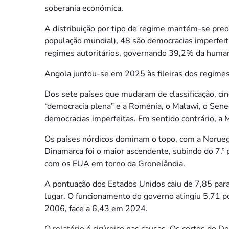
soberania económica.
A distribuição por tipo de regime mantém-se pre
população mundial), 48 são democracias imperfeit
regimes autoritários, governando 39,2% da huma
Angola juntou-se em 2025 às fileiras dos regimes 
Dos sete países que mudaram de classificação, ci
“democracia plena” e a Roménia, o Malawi, o Seneg
democracias imperfeitas. Em sentido contrário, a 
Os países nórdicos dominam o topo, com a Norueg
Dinamarca foi o maior ascendente, subindo do 7.º 
com os EUA em torno da Gronelândia.
A pontuação dos Estados Unidos caiu de 7,85 para 
lugar. O funcionamento do governo atingiu 5,71 po
2006, face a 6,43 em 2024.
O relatório é cirúrgico nas causas. Os cortes do