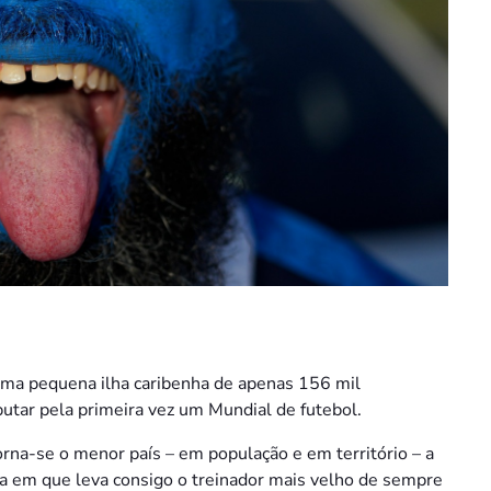
ma pequena ilha caribenha de apenas 156 mil
putar pela primeira vez um Mundial de futebol.
orna-se o menor país – em população e em território – a
rica em que leva consigo o treinador mais velho de sempre