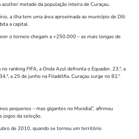
 acolher metade da população inteira de Curaçau.
io, a ilha tem uma área aproximada ao município de Díli
ta a capital.
ncer o torneio chegam a +250.000 – as mais longas de
a no ranking FIFA, a Onda Azul defronta o Equador, 23.º, a
4.ª, a 25 de junho na Filadélfia. Curaçau surge no 82.º
mos pequenos – mas gigantes no Mundial”, afirmou
s jogos da seleção.
tubro de 2010, quando se tornou um território