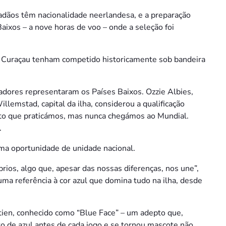
dãos têm nacionalidade neerlandesa, e a preparação
ixos – a nove horas de voo – onde a seleção foi
de Curaçau tenham competido historicamente sob bandeira
adores representaram os Países Baixos. Ozzie Albies,
lemstad, capital da ilha, considerou a qualificação
rto que praticámos, mas nunca chegámos ao Mundial.
.
ma oportunidade de unidade nacional.
ios, algo que, apesar das nossas diferenças, nos une”,
uma referência à cor azul que domina tudo na ilha, desde
ntien, conhecido como “Blue Face” – um adepto que,
o de azul antes de cada jogo e se tornou mascote não