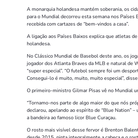
A monarquia holandesa mantém soberania, os cida
para o Mundial decorreu esta semana nos Países Ba
recebida com cartazes de “bem-vindos a casa”.
A ligação aos Países Baixos explica que atletas 
holandesa.
No Clássico Mundial de Basebol deste ano, os jog
jogador dos Atlanta Braves da MLB e natural de Wil
“super especial”. “O futebol sempre foi um despo
Consegui-lo é muito, muito, muito especial”, disse
O primeiro-ministro Gilmar Pisas vê no Mundial u
“Tornamo-nos parte de algo maior do que nós própr
declarou, apelando ao espírito de “Blue Nation” – 
a bandeira ao famoso licor Blue Curaçau.
O rosto mais visível desse fervor é Brenton Bale
desde 2015, pinta integralmente a cabeça e o rost