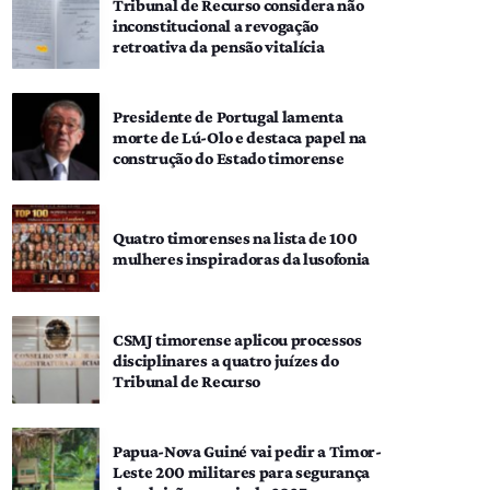
Tribunal de Recurso considera não
inconstitucional a revogação
retroativa da pensão vitalícia
Presidente de Portugal lamenta
morte de Lú-Olo e destaca papel na
construção do Estado timorense
Quatro timorenses na lista de 100
mulheres inspiradoras da lusofonia
CSMJ timorense aplicou processos
disciplinares a quatro juízes do
Tribunal de Recurso
Papua-Nova Guiné vai pedir a Timor-
Leste 200 militares para segurança