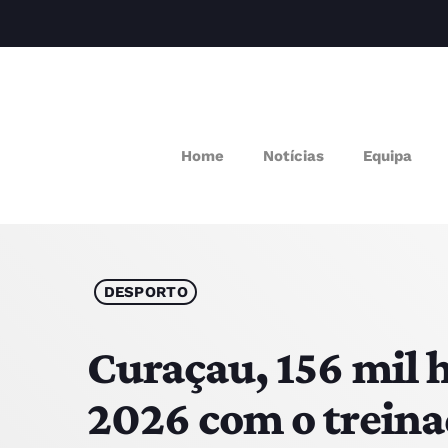
Home
Notícias
Equipa
M
P
Q
DESPORTO
E
Curaçau, 156 mil h
2026 com o treina
P