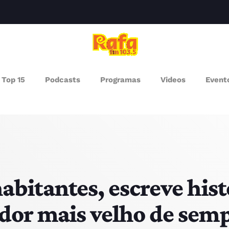
clos
Top 15
Podcasts
Programas
Videos
Event
AGAZINE
ROGRAMAS
UEM SOMOS
PISODES
abitantes, escreve his
dor mais velho de sem
RÓXIMOS PROGRAMAS