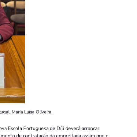
gal, Maria Luísa Oliveira.
ova Escola Portuguesa de Díli deverá arrancar,
dimento de contratação da empreitada assim que o