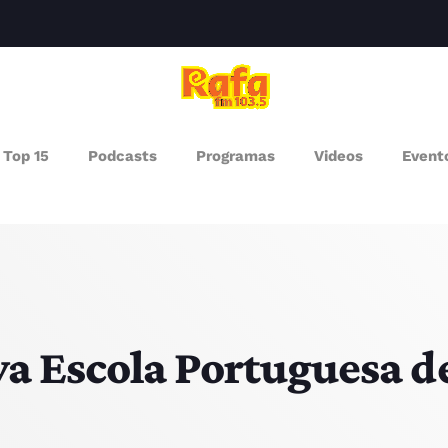
clos
Top 15
Podcasts
Programas
Videos
Event
AGAZINE
ROGRAMAS
UEM SOMOS
PISODES
a Escola Portuguesa de
RÓXIMOS PROGRAMAS