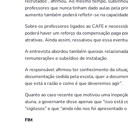
recrutados”, afirmou. Ao mesmo tempo, sublinhou 
professores que nunca tinham dado aulas pela pri
aumento também poderá refletir-se na capacidade
Sobre os professores ligados ao CAFE e necessida
poderá haver um reforço da compensação paga por
atrativas. Ainda assim, ressalvou que essa eventu
A entrevista abordou também queixas relacionadas
remunerações e subsídios de instalação.
A responsável afirmou ter conhecimento da situação
documentação cedida pela escola, quer a document
que está a razão e como é que deveremos agir”.
Quanto ao caso recente que motivou uma inspeçã
aluna, a governante disse apenas que “isso está c
“sigilosos” e que “ainda não nos foi apresentado o 
FIM