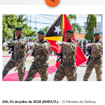
PROGRAMAS
VIDEOS
EVENTOS
CONTACTOS
PORTUGUÊS
keyboard_arrow_down
TÉTUM
PORTUGUÊS
PRÓXIMOS PROGRAMAS
Bom dia RAFA
7:00 AM - 9:00 AM
Díli, 01 de julho de 2026 (RAFA.TL)
– O Ministro da Defesa,