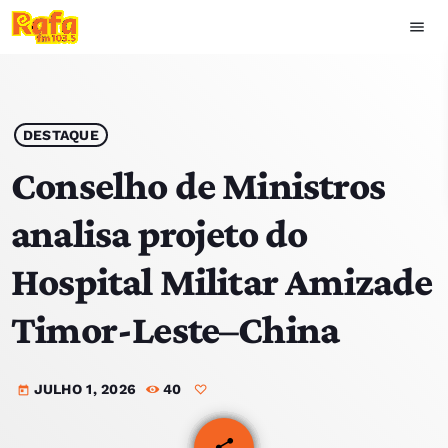
menu
close
play_arrow
OUVIR RAFA
DESTAQUE
Conselho de Ministros
analisa projeto do
HOME
Hospital Militar Amizade
NOTÍCIAS
Timor-Leste–China
EQUIPA
JULHO 1, 2026
40
TOP 15
today
PODCASTS
share
email