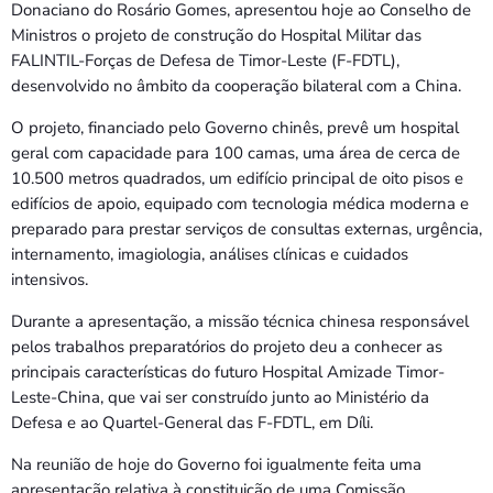
Bom dia RAFA
Donaciano do Rosário Gomes, apresentou hoje ao Conselho de
7:00 AM - 10:00 AM
Ministros o projeto de construção do Hospital Militar das
FALINTIL-Forças de Defesa de Timor-Leste (F-FDTL),
desenvolvido no âmbito da cooperação bilateral com a China.
O projeto, financiado pelo Governo chinês, prevê um hospital
geral com capacidade para 100 camas, uma área de cerca de
10.500 metros quadrados, um edifício principal de oito pisos e
edifícios de apoio, equipado com tecnologia médica moderna e
preparado para prestar serviços de consultas externas, urgência,
internamento, imagiologia, análises clínicas e cuidados
intensivos.
Durante a apresentação, a missão técnica chinesa responsável
pelos trabalhos preparatórios do projeto deu a conhecer as
principais características do futuro Hospital Amizade Timor-
Leste-China, que vai ser construído junto ao Ministério da
Defesa e ao Quartel-General das F-FDTL, em Díli.
Na reunião de hoje do Governo foi igualmente feita uma
apresentação relativa à constituição de uma Comissão